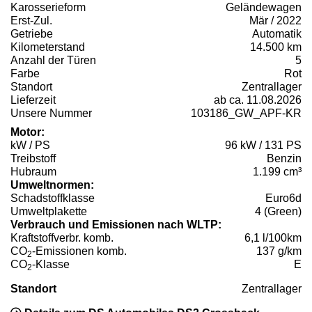
Karosserieform
Geländewagen
Erst-Zul.
Mär / 2022
Getriebe
Automatik
Kilometerstand
14.500 km
Anzahl der Türen
5
Farbe
Rot
Standort
Zentrallager
Lieferzeit
ab ca. 11.08.2026
Unsere Nummer
103186_GW_APF-KR
Motor:
kW / PS
96 kW / 131 PS
Treibstoff
Benzin
Hubraum
1.199 cm³
Umweltnormen:
Schadstoffklasse
Euro6d
Umweltplakette
4 (Green)
Verbrauch und Emissionen nach WLTP:
Kraftstoffverbr. komb.
6,1 l/100km
CO
-Emissionen komb.
137 g/km
2
CO
-Klasse
E
2
Standort
Zentrallager