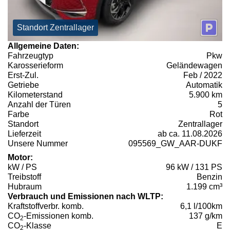
Standort Zentrallager
Allgemeine Daten:
Fahrzeugtyp
Pkw
Karosserieform
Geländewagen
Erst-Zul.
Feb / 2022
Getriebe
Automatik
Kilometerstand
5.900 km
Anzahl der Türen
5
Farbe
Rot
Standort
Zentrallager
Lieferzeit
ab ca. 11.08.2026
Unsere Nummer
095569_GW_AAR-DUKF
Motor:
kW / PS
96 kW / 131 PS
Treibstoff
Benzin
Hubraum
1.199 cm³
Verbrauch und Emissionen nach WLTP:
Kraftstoffverbr. komb.
6,1 l/100km
CO
-Emissionen komb.
137 g/km
2
CO
-Klasse
E
2