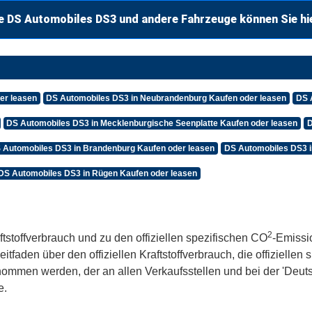
e DS Automobiles DS3 und andere Fahrzeuge können Sie hi
er leasen
DS Automobiles DS3 in Neubrandenburg Kaufen oder leasen
DS 
DS Automobiles DS3 in Mecklenburgische Seenplatte Kaufen oder leasen
D
 Automobiles DS3 in Brandenburg Kaufen oder leasen
DS Automobiles DS3 i
DS Automobiles DS3 in Rügen Kaufen oder leasen
2
ftstoffverbrauch und zu den offiziellen spezifischen CO
-Emissi
aden über den offiziellen Kraftstoffverbrauch, die offiziellen
tnommen werden, der an allen Verkaufsstellen und bei der 'De
e.