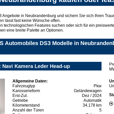
3 Angebote in Neubrandenburg und sichern Sie sich Ihren Tra
n lässt fast keine Wünsche offen.
 technologischen Features suchen oder sich für ein preiswertes
nen eine breite Palette an Optionen.
S Automobiles DS3 Modelle in Neubrandenbu
Pr
z Navi Kamera Leder Head-up
MW
Allgemeine Daten:
Um
Fahrzeugtyp
Pkw
Um
Karosserieform
Geländewagen
St
Erst-Zul.
Dez / 2024
Getriebe
Automatik
Kilometerstand
34.178 km
Anzahl der Türen
5