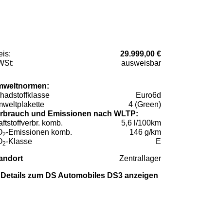
eis:
29.999,00 €
St:
ausweisbar
weltnormen:
hadstoffklasse
Euro6d
weltplakette
4 (Green)
rbrauch und Emissionen nach WLTP:
aftstoffverbr. komb.
5,6 l/100km
O
-Emissionen komb.
146 g/km
2
O
-Klasse
E
2
andort
Zentrallager
Details zum DS Automobiles DS3 anzeigen