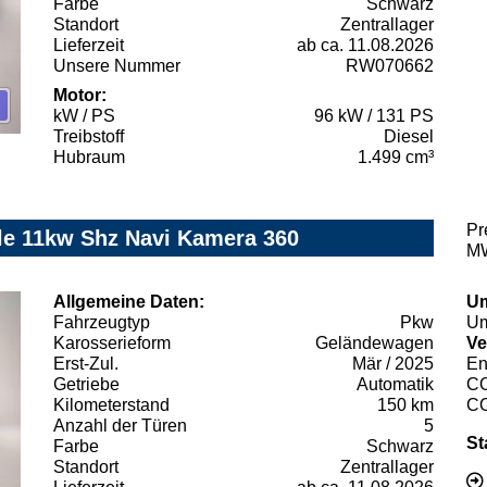
Farbe
Schwarz
Standort
Zentrallager
Lieferzeit
ab ca. 11.08.2026
Unsere Nummer
RW070662
Motor:
kW / PS
96 kW / 131 PS
Treibstoff
Diesel
Hubraum
1.499 cm³
Pr
le 11kw Shz Navi Kamera 360
MW
Allgemeine Daten:
Um
Fahrzeugtyp
Pkw
Um
Karosserieform
Geländewagen
Ve
Erst-Zul.
Mär / 2025
En
Getriebe
Automatik
C
Kilometerstand
150 km
C
Anzahl der Türen
5
St
Farbe
Schwarz
Standort
Zentrallager