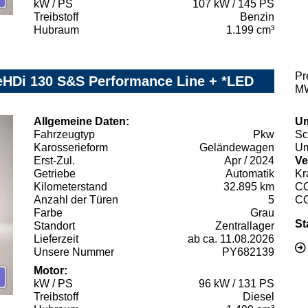
kW / PS
107 kW / 145 PS
Treibstoff
Benzin
Hubraum
1.199 cm³
Pr
eHDi 130 S&S Performance Line + *LED
MW
Allgemeine Daten:
Um
Fahrzeugtyp
Pkw
Sc
Karosserieform
Geländewagen
Um
Erst-Zul.
Apr / 2024
Ve
Getriebe
Automatik
Kr
Kilometerstand
32.895 km
C
Anzahl der Türen
5
C
Farbe
Grau
St
Standort
Zentrallager
Lieferzeit
ab ca. 11.08.2026
Unsere Nummer
PY682139
Motor:
kW / PS
96 kW / 131 PS
Treibstoff
Diesel