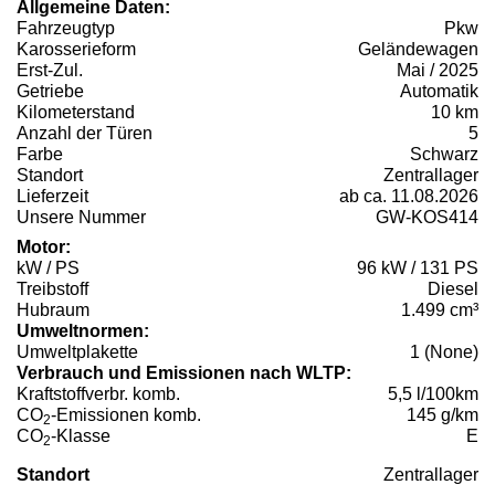
Allgemeine Daten:
Fahrzeugtyp
Pkw
Karosserieform
Geländewagen
Erst-Zul.
Mai / 2025
Getriebe
Automatik
Kilometerstand
10 km
Anzahl der Türen
5
Farbe
Schwarz
Standort
Zentrallager
Lieferzeit
ab ca. 11.08.2026
Unsere Nummer
GW-KOS414
Motor:
kW / PS
96 kW / 131 PS
Treibstoff
Diesel
Hubraum
1.499 cm³
Umweltnormen:
Umweltplakette
1 (None)
Verbrauch und Emissionen nach WLTP:
Kraftstoffverbr. komb.
5,5 l/100km
CO
-Emissionen komb.
145 g/km
2
CO
-Klasse
E
2
Standort
Zentrallager