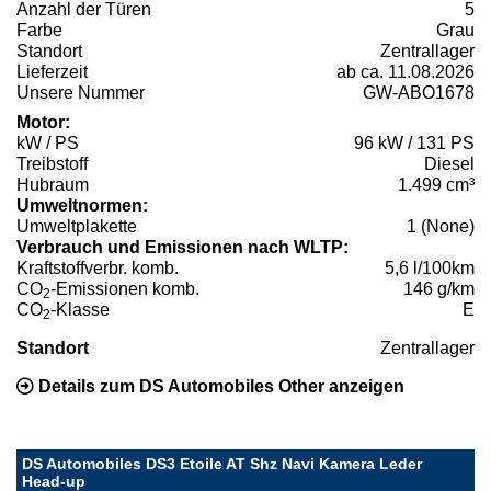
Anzahl der Türen
5
Farbe
Grau
Standort
Zentrallager
Lieferzeit
ab ca. 11.08.2026
Unsere Nummer
GW-ABO1678
Motor:
kW / PS
96 kW / 131 PS
Treibstoff
Diesel
Hubraum
1.499 cm³
Umweltnormen:
Umweltplakette
1 (None)
Verbrauch und Emissionen nach WLTP:
Kraftstoffverbr. komb.
5,6 l/100km
CO
-Emissionen komb.
146 g/km
2
CO
-Klasse
E
2
Standort
Zentrallager
Details zum DS Automobiles Other anzeigen
DS Automobiles DS3 Etoile AT Shz Navi Kamera Leder
Head-up