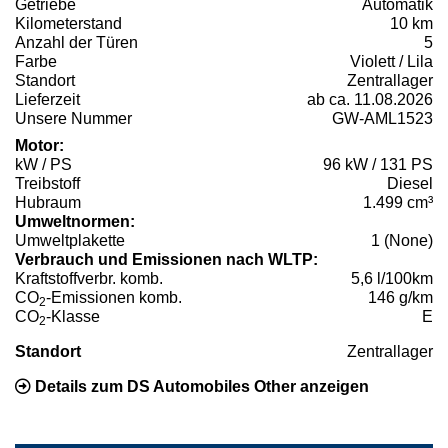
Getriebe
Automatik
Kilometerstand
10 km
Anzahl der Türen
5
Farbe
Violett / Lila
Standort
Zentrallager
Lieferzeit
ab ca. 11.08.2026
Unsere Nummer
GW-AML1523
Motor:
kW / PS
96 kW / 131 PS
Treibstoff
Diesel
Hubraum
1.499 cm³
Umweltnormen:
Umweltplakette
1 (None)
Verbrauch und Emissionen nach WLTP:
Kraftstoffverbr. komb.
5,6 l/100km
CO
-Emissionen komb.
146 g/km
2
CO
-Klasse
E
2
Standort
Zentrallager
Details zum DS Automobiles Other anzeigen