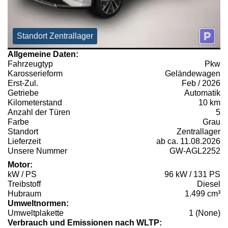
Standort Zentrallager
Allgemeine Daten:
Fahrzeugtyp
Pkw
Karosserieform
Geländewagen
Erst-Zul.
Feb / 2026
Getriebe
Automatik
Kilometerstand
10 km
Anzahl der Türen
5
Farbe
Grau
Standort
Zentrallager
Lieferzeit
ab ca. 11.08.2026
Unsere Nummer
GW-AGL2252
Motor:
kW / PS
96 kW / 131 PS
Treibstoff
Diesel
Hubraum
1.499 cm³
Umweltnormen:
Umweltplakette
1 (None)
Verbrauch und Emissionen nach WLTP: