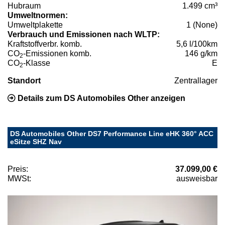
Hubraum
1.499 cm³
Umweltnormen:
Umweltplakette
1 (None)
Verbrauch und Emissionen nach WLTP:
Kraftstoffverbr. komb.
5,6 l/100km
CO
-Emissionen komb.
146 g/km
2
CO
-Klasse
E
2
Standort
Zentrallager
Details zum DS Automobiles Other anzeigen
DS Automobiles Other DS7 Performance Line eHK 360° ACC
eSitze SHZ Nav
Preis:
37.099,00 €
MWSt:
ausweisbar