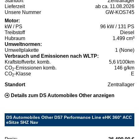
Standort
Zentrallager
Lieferzeit
ab ca. 11.08.2026
Unsere Nummer
GW-KOS745
Motor:
kW / PS
96 kW / 131 PS
Treibstoff
Diesel
Hubraum
1.499 cm³
Umweltnormen:
Umweltplakette
1 (None)
Verbrauch und Emissionen nach WLTP:
Kraftstoffverbr. komb.
5,6 l/100km
CO
-Emissionen komb.
146 g/km
2
CO
-Klasse
E
2
Standort
Zentrallager
Details zum DS Automobiles Other anzeigen
DS Automobiles Other DS7 Performance Line eHK 360° ACC
eSitze SHZ Nav