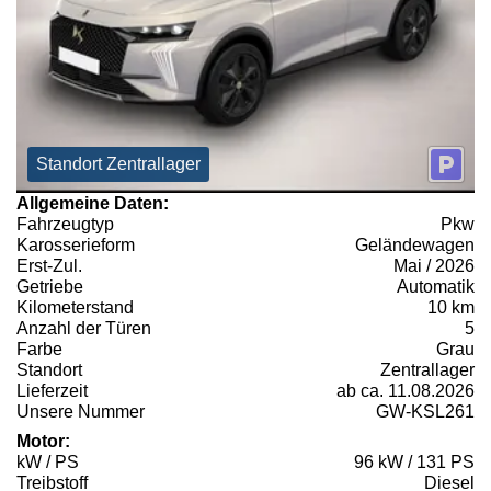
Standort Zentrallager
Allgemeine Daten:
Fahrzeugtyp
Pkw
Karosserieform
Geländewagen
Erst-Zul.
Mai / 2026
Getriebe
Automatik
Kilometerstand
10 km
Anzahl der Türen
5
Farbe
Grau
Standort
Zentrallager
Lieferzeit
ab ca. 11.08.2026
Unsere Nummer
GW-KSL261
Motor:
kW / PS
96 kW / 131 PS
Treibstoff
Diesel