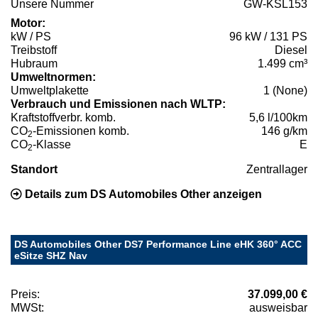
Unsere Nummer
GW-KSL153
Motor:
kW / PS
96 kW / 131 PS
Treibstoff
Diesel
Hubraum
1.499 cm³
Umweltnormen:
Umweltplakette
1 (None)
Verbrauch und Emissionen nach WLTP:
Kraftstoffverbr. komb.
5,6 l/100km
CO
-Emissionen komb.
146 g/km
2
CO
-Klasse
E
2
Standort
Zentrallager
Details zum DS Automobiles Other anzeigen
DS Automobiles Other DS7 Performance Line eHK 360° ACC
eSitze SHZ Nav
Preis:
37.099,00 €
MWSt:
ausweisbar