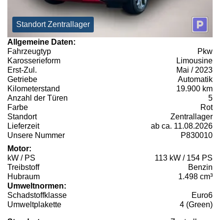
Standort Zentrallager
Allgemeine Daten:
Fahrzeugtyp
Pkw
Karosserieform
Limousine
Erst-Zul.
Mai / 2023
Getriebe
Automatik
Kilometerstand
19.900 km
Anzahl der Türen
5
Farbe
Rot
Standort
Zentrallager
Lieferzeit
ab ca. 11.08.2026
Unsere Nummer
P830010
Motor:
kW / PS
113 kW / 154 PS
Treibstoff
Benzin
Hubraum
1.498 cm³
Umweltnormen:
Schadstoffklasse
Euro6
Umweltplakette
4 (Green)