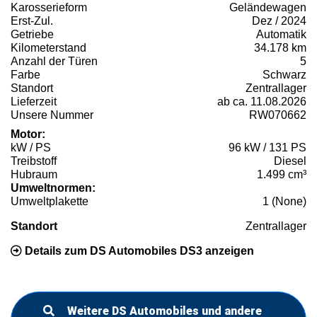
Karosserieform
Geländewagen
Erst-Zul.
Dez / 2024
Getriebe
Automatik
Kilometerstand
34.178 km
Anzahl der Türen
5
Farbe
Schwarz
Standort
Zentrallager
Lieferzeit
ab ca. 11.08.2026
Unsere Nummer
RW070662
Motor:
kW / PS
96 kW / 131 PS
Treibstoff
Diesel
Hubraum
1.499 cm³
Umweltnormen:
Umweltplakette
1 (None)
Standort
Zentrallager
Details zum DS Automobiles DS3 anzeigen
Weitere DS Automobiles und andere