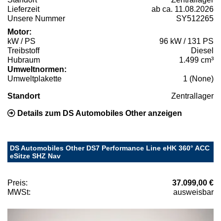
Lieferzeit
ab ca. 11.08.2026
Unsere Nummer
SY512265
Motor:
kW / PS
96 kW / 131 PS
Treibstoff
Diesel
Hubraum
1.499 cm³
Umweltnormen:
Umweltplakette
1 (None)
Standort
Zentrallager
Details zum DS Automobiles Other anzeigen
DS Automobiles Other DS7 Performance Line eHK 360° ACC
eSitze SHZ Nav
Preis:
37.099,00 €
MWSt:
ausweisbar