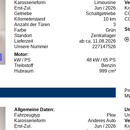
Karosserieform
Limousine
Ve
Erst-Zul.
Jun / 2026
Kr
Getriebe
Schaltgetriebe
C
Kilometerstand
10 km
C
Anzahl der Türen
3
St
Farbe
Grün
Standort
Zentrallager
Lieferzeit
ab ca. 11.08.2026
Unsere Nummer
227147526
Motor:
kW / PS
48 kW / 65 PS
Treibstoff
Benzin
Hubraum
999 cm³
Pr
MW
Allgemeine Daten:
Um
Fahrzeugtyp
Pkw
Um
Karosserieform
Anderes Auto
Ve
Erst-Zul.
Jun / 2026
Kr