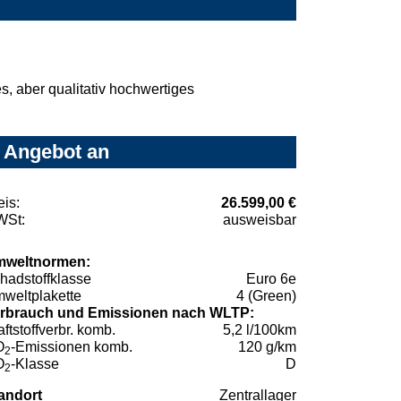
, aber qualitativ hochwertiges
r Angebot an
eis:
26.599,00 €
St:
ausweisbar
weltnormen:
hadstoffklasse
Euro 6e
weltplakette
4 (Green)
rbrauch und Emissionen nach WLTP:
aftstoffverbr. komb.
5,2 l/100km
O
-Emissionen komb.
120 g/km
2
O
-Klasse
D
2
andort
Zentrallager