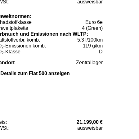
St:
ausweisbar
weltnormen:
hadstoffklasse
Euro 6e
weltplakette
4 (Green)
rbrauch und Emissionen nach WLTP:
aftstoffverbr. komb.
5,3 l/100km
O
-Emissionen komb.
119 g/km
2
O
-Klasse
D
2
andort
Zentrallager
Details zum Fiat 500 anzeigen
eis:
21.199,00 €
St:
ausweisbar