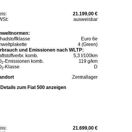
eis:
21.199,00 €
St:
ausweisbar
weltnormen:
hadstoffklasse
Euro 6e
weltplakette
4 (Green)
rbrauch und Emissionen nach WLTP:
aftstoffverbr. komb.
5,3 l/100km
O
-Emissionen komb.
119 g/km
2
O
-Klasse
D
2
andort
Zentrallager
Details zum Fiat 500 anzeigen
eis:
21.699,00 €