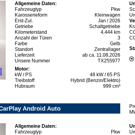
Allgemeine Daten:
Um
Fahrzeugtyp
Pkw
Sc
Karosserieform
Kleinwagen
Um
Erst-Zul.
Jan / 2026
Ve
Getriebe
Schaltgetriebe
Kr
Kilometerstand
4.444 km
C
Anzahl der Türen
3
C
Farbe
Gelb
St
Standort
Zentrallager
Lieferzeit
ab ca. 11.08.2026
Unsere Nummer
TX255977
Motor:
kW / PS
48 kW / 65 PS
Treibstoff
Hybrid (Benzin/Elektro)
Hubraum
999 cm³
Pr
 CarPlay Android Auto
MW
Allgemeine Daten:
Um
Fahrzeugtyp
Pkw
Um