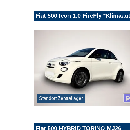
Fiat 500 Icon 1.0 FireFly *Klimaa
Standort Zentrallager
Fiat 500 HYBRID TORINO MJ26