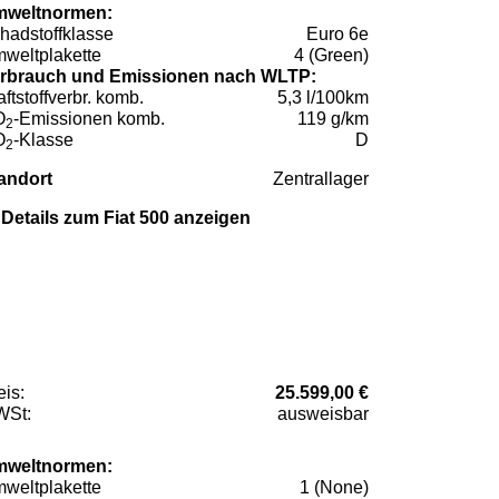
weltnormen:
hadstoffklasse
Euro 6e
weltplakette
4 (Green)
rbrauch und Emissionen nach WLTP:
aftstoffverbr. komb.
5,3 l/100km
O
-Emissionen komb.
119 g/km
2
O
-Klasse
D
2
andort
Zentrallager
Details zum Fiat 500 anzeigen
eis:
25.599,00 €
St:
ausweisbar
weltnormen:
weltplakette
1 (None)