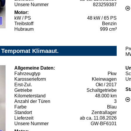
Unsere Nummer
823259387
Motor:
kW / PS
48 kW / 65 PS
Treibstoff
Benzin
Hubraum
999 cm³
Pr
C Tempomat Klimaaut.
MW
Allgemeine Daten:
Um
Fahrzeugtyp
Pkw
Sc
Karosserieform
Kleinwagen
Um
Erst-Zul.
Okt / 2017
St
Getriebe
Schaltgetriebe
Kilometerstand
48.000 km
Anzahl der Türen
3
Farbe
Blau
Standort
Zentrallager
Lieferzeit
ab ca. 11.08.2026
Unsere Nummer
GW-BF6101