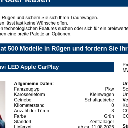
n Rügen und sichern Sie sich Ihren Traumwagen.
n lässt fast keine Wünsche offen.
 technologischen Features suchen oder sich für ein preiswertes
nen eine breite Palette an Optionen.
at 500 Modelle in Rügen und fordern Sie Ih
Pr
avi LED Apple CarPlay
MW
Allgemeine Daten:
Um
Fahrzeugtyp
Pkw
Sc
Karosserieform
Kleinwagen
Um
Getriebe
Schaltgetriebe
Ve
Kilometerstand
0
Kr
Anzahl der Türen
3
C
Farbe
Grün
C
Standort
Zentrallager
St
Lieferzeit
ab ca. 11.08.2026