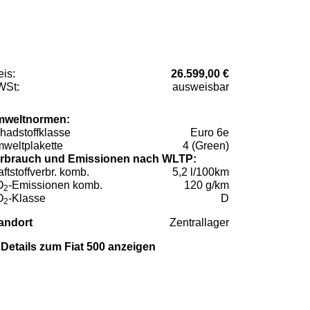
eis:
26.599,00 €
St:
ausweisbar
weltnormen:
hadstoffklasse
Euro 6e
weltplakette
4 (Green)
rbrauch und Emissionen nach WLTP:
aftstoffverbr. komb.
5,2 l/100km
O
-Emissionen komb.
120 g/km
2
O
-Klasse
D
2
andort
Zentrallager
Details zum Fiat 500 anzeigen