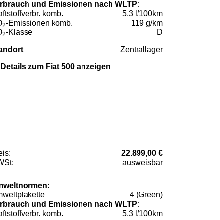
rbrauch und Emissionen nach WLTP:
aftstoffverbr. komb.
5,3 l/100km
O
-Emissionen komb.
119 g/km
2
O
-Klasse
D
2
andort
Zentrallager
Details zum Fiat 500 anzeigen
eis:
22.899,00 €
St:
ausweisbar
weltnormen:
weltplakette
4 (Green)
rbrauch und Emissionen nach WLTP:
aftstoffverbr. komb.
5,3 l/100km