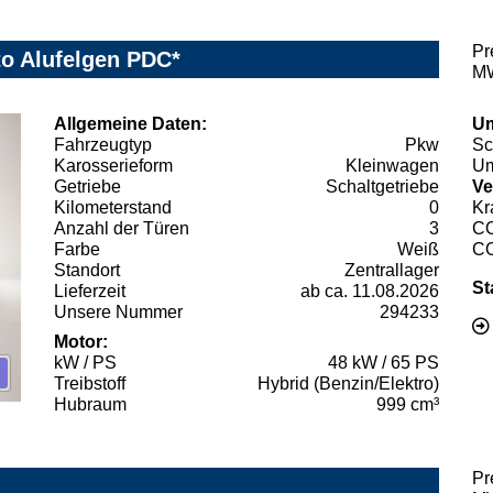
Pr
uto Alufelgen PDC*
MW
Allgemeine Daten:
Um
Fahrzeugtyp
Pkw
Sc
Karosserieform
Kleinwagen
Um
Getriebe
Schaltgetriebe
Ve
Kilometerstand
0
Kr
Anzahl der Türen
3
C
Farbe
Weiß
C
Standort
Zentrallager
St
Lieferzeit
ab ca. 11.08.2026
Unsere Nummer
294233
Motor:
kW / PS
48 kW / 65 PS
Treibstoff
Hybrid (Benzin/Elektro)
Hubraum
999 cm³
Pr