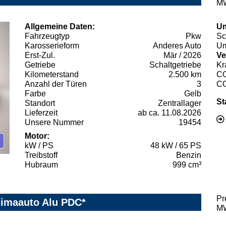
MW
Allgemeine Daten:
Um
Fahrzeugtyp
Pkw
Sc
Karosserieform
Anderes Auto
Um
Erst-Zul.
Mär / 2026
Ve
Getriebe
Schaltgetriebe
Kr
Kilometerstand
2.500 km
C
Anzahl der Türen
3
C
Farbe
Gelb
St
Standort
Zentrallager
Lieferzeit
ab ca. 11.08.2026
Unsere Nummer
19454
Motor:
kW / PS
48 kW / 65 PS
Treibstoff
Benzin
Hubraum
999 cm³
Pr
Klimaauto Alu PDC*
MW