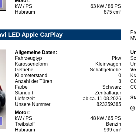
Motor:
kW / PS
63 kW / 86 PS
Hubraum
875 cm³
Pr
avi LED Apple CarPlay
MW
Allgemeine Daten:
Um
Fahrzeugtyp
Pkw
Sc
Karosserieform
Kleinwagen
Um
Getriebe
Schaltgetriebe
Ve
Kilometerstand
0
Kr
Anzahl der Türen
3
C
Farbe
Schwarz
C
Standort
Zentrallager
St
Lieferzeit
ab ca. 11.08.2026
Unsere Nummer
823259385
Motor:
kW / PS
48 kW / 65 PS
Treibstoff
Benzin
Hubraum
999 cm³