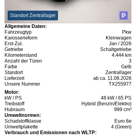
Standort Zentrallager
Allgemeine Daten:
Fahrzeugtyp
Pkw
Karosserieform
Kleinwagen
Erst-Zul.
Jan / 2026
Getriebe
Schaltgetriebe
Kilometerstand
4.444 km
Anzahl der Türen
3
Farbe
Gelb
Standort
Zentrallager
Lieferzeit
ab ca. 11.08.2026
Unsere Nummer
TX255977
Motor:
kW / PS
48 kW / 65 PS
Treibstoff
Hybrid (Benzin/Elektro)
Hubraum
999 cm³
Umweltnormen:
Schadstoffklasse
Euro 6e
Umweltplakette
4 (Green)
Verbrauch und Emissionen nach WLTP: