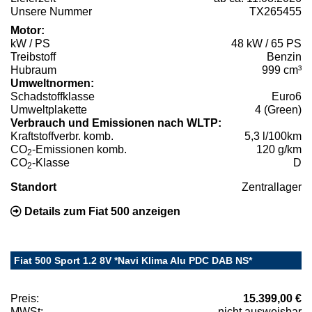
Unsere Nummer
TX265455
Motor:
kW / PS
48 kW / 65 PS
Treibstoff
Benzin
Hubraum
999 cm³
Umweltnormen:
Schadstoffklasse
Euro6
Umweltplakette
4 (Green)
Verbrauch und Emissionen nach WLTP:
Kraftstoffverbr. komb.
5,3 l/100km
CO
-Emissionen komb.
120 g/km
2
CO
-Klasse
D
2
Standort
Zentrallager
Details zum Fiat 500 anzeigen
Fiat 500 Sport 1.2 8V *Navi Klima Alu PDC DAB NS*
Preis:
15.399,00 €
MWSt:
nicht ausweisbar