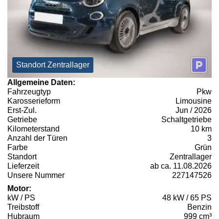
Standort Zentrallager
Allgemeine Daten:
Fahrzeugtyp
Pkw
Karosserieform
Limousine
Erst-Zul.
Jun / 2026
Getriebe
Schaltgetriebe
Kilometerstand
10 km
Anzahl der Türen
3
Farbe
Grün
Standort
Zentrallager
Lieferzeit
ab ca. 11.08.2026
Unsere Nummer
227147526
Motor:
kW / PS
48 kW / 65 PS
Treibstoff
Benzin
Hubraum
999 cm³