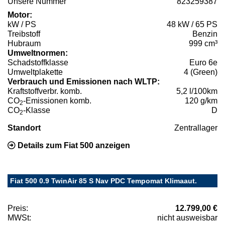
Unsere Nummer
823259387
Motor:
kW / PS
48 kW / 65 PS
Treibstoff
Benzin
Hubraum
999 cm³
Umweltnormen:
Schadstoffklasse
Euro 6e
Umweltplakette
4 (Green)
Verbrauch und Emissionen nach WLTP:
Kraftstoffverbr. komb.
5,2 l/100km
CO
-Emissionen komb.
120 g/km
2
CO
-Klasse
D
2
Standort
Zentrallager
Details zum Fiat 500 anzeigen
Fiat 500 0.9 TwinAir 85 S Nav PDC Tempomat Klimaaut.
Preis:
12.799,00 €
MWSt:
nicht ausweisbar