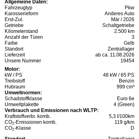
Allgemeine Daten:
Fahrzeugtyp
Pkw
Karosserieform
Anderes Auto
Erst-Zul.
Mär / 2026
Getriebe
Schaltgetriebe
Kilometerstand
2.500 km
Anzahl der Türen
3
Farbe
Gelb
Standort
Zentrallager
Lieferzeit
ab ca. 11.08.2026
Unsere Nummer
19454
Motor:
kW / PS
48 kW / 65 PS
Treibstoff
Benzin
Hubraum
999 cm³
Umweltnormen:
Schadstoffklasse
Euro 6e
Umweltplakette
4 (Green)
Verbrauch und Emissionen nach WLTP:
Kraftstoffverbr. komb.
5,3 l/100km
CO
-Emissionen komb.
119 g/km
2
CO
-Klasse
D
2
Standort
Zentrallager