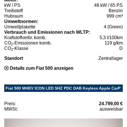
kW / PS
48 kW / 65 PS
Treibstoff
Benzin
Hubraum
999 cm³
Umweltnormen:
Umweltplakette
4 (Green)
Verbrauch und Emissionen nach WLTP:
Kraftstoffverbr. komb.
5,3 l/100km
CO
-Emissionen komb.
119 g/km
2
CO
-Klasse
D
2
Standort
Zentrallager
Details zum Fiat 500 anzeigen
Fiat 500 MHEV ICON LED SHZ PDC DAB Keyless Apple CarP
Preis:
24.799,00 €
MWSt:
ausweisbar