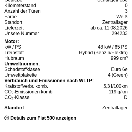
Kilometerstand
0
Anzahl der Türen
3
Farbe
Weiß
Standort
Zentrallager
Lieferzeit
ab ca. 11.08.2026
Unsere Nummer
294233
Motor:
kW / PS
48 kW / 65 PS
Treibstoff
Hybrid (Benzin/Elektro)
Hubraum
999 cm³
Umweltnormen:
Schadstoffklasse
Euro 6e
Umweltplakette
4 (Green)
Verbrauch und Emissionen nach WLTP:
Kraftstoffverbr. komb.
5,3 l/100km
CO
-Emissionen komb.
119 g/km
2
CO
-Klasse
D
2
Standort
Zentrallager
Details zum Fiat 500 anzeigen