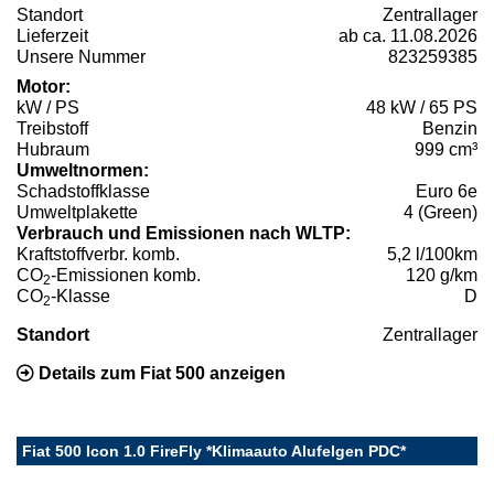
Standort
Zentrallager
Lieferzeit
ab ca. 11.08.2026
Unsere Nummer
823259385
Motor:
kW / PS
48 kW / 65 PS
Treibstoff
Benzin
Hubraum
999 cm³
Umweltnormen:
Schadstoffklasse
Euro 6e
Umweltplakette
4 (Green)
Verbrauch und Emissionen nach WLTP:
Kraftstoffverbr. komb.
5,2 l/100km
CO
-Emissionen komb.
120 g/km
2
CO
-Klasse
D
2
Standort
Zentrallager
Details zum Fiat 500 anzeigen
Fiat 500 Icon 1.0 FireFly *Klimaauto Alufelgen PDC*