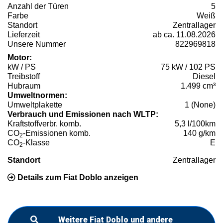
Anzahl der Türen
5
Farbe
Weiß
Standort
Zentrallager
Lieferzeit
ab ca. 11.08.2026
Unsere Nummer
822969818
Motor:
kW / PS
75 kW / 102 PS
Treibstoff
Diesel
Hubraum
1.499 cm³
Umweltnormen:
Umweltplakette
1 (None)
Verbrauch und Emissionen nach WLTP:
Kraftstoffverbr. komb.
5,3 l/100km
CO
-Emissionen komb.
140 g/km
2
CO
-Klasse
E
2
Standort
Zentrallager
Details zum Fiat Doblo anzeigen
Weitere Fiat Doblo und andere