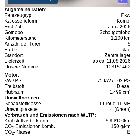
Allgemeine Daten:
Fahrzeugtyp
Pkw
Karosserieform
Kombi
Erst-Zul.
Jan / 2026
Getriebe
Schaltgetriebe
Kilometerstand
1.100 km
Anzahl der Türen
5
Farbe
Blau
Standort
Zentrallager
Lieferzeit
ab ca. 11.08.2026
Unsere Nummer
103151462
Motor:
kW / PS
75 kW / 102 PS
Treibstoff
Diesel
Hubraum
1.499 cm³
Umweltnormen:
Schadstoffklasse
Euro6d-TEMP
Umweltplakette
4 (Green)
Verbrauch und Emissionen nach WLTP:
Kraftstoffverbr. komb.
5,8 l/100km
CO
-Emissionen komb.
150 g/km
2
CO
-Klasse
E
2