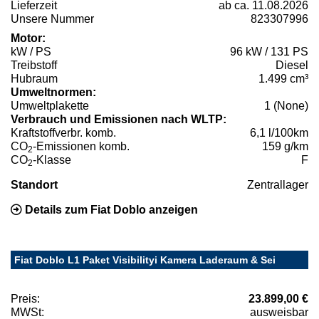
Lieferzeit
ab ca. 11.08.2026
Unsere Nummer
823307996
Motor:
kW / PS
96 kW / 131 PS
Treibstoff
Diesel
Hubraum
1.499 cm³
Umweltnormen:
Umweltplakette
1 (None)
Verbrauch und Emissionen nach WLTP:
Kraftstoffverbr. komb.
6,1 l/100km
CO
-Emissionen komb.
159 g/km
2
CO
-Klasse
F
2
Standort
Zentrallager
Details zum Fiat Doblo anzeigen
Fiat Doblo L1 Paket Visibilityi Kamera Laderaum & Sei
Preis:
23.899,00 €
MWSt:
ausweisbar