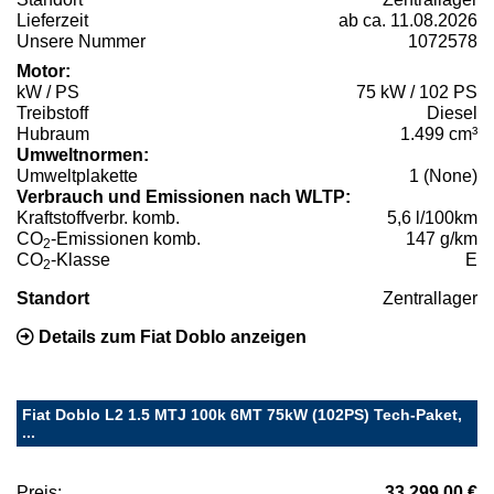
Lieferzeit
ab ca. 11.08.2026
Unsere Nummer
1072578
Motor:
kW / PS
75 kW / 102 PS
Treibstoff
Diesel
Hubraum
1.499 cm³
Umweltnormen:
Umweltplakette
1 (None)
Verbrauch und Emissionen nach WLTP:
Kraftstoffverbr. komb.
5,6 l/100km
CO
-Emissionen komb.
147 g/km
2
CO
-Klasse
E
2
Standort
Zentrallager
Details zum Fiat Doblo anzeigen
Fiat Doblo L2 1.5 MTJ 100k 6MT 75kW (102PS) Tech-Paket,
...
Preis:
33.299,00 €