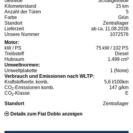
Getriebe
Schaltgetriebe
Kilometerstand
15 km
Anzahl der Türen
5
Farbe
Grün
Standort
Zentrallager
Lieferzeit
ab ca. 11.08.2026
Unsere Nummer
1072576
Motor:
kW / PS
75 kW / 102 PS
Treibstoff
Diesel
Hubraum
1.499 cm³
Umweltnormen:
Umweltplakette
1 (None)
Verbrauch und Emissionen nach WLTP:
Kraftstoffverbr. komb.
5,6 l/100km
CO
-Emissionen komb.
147 g/km
2
CO
-Klasse
E
2
Standort
Zentrallager
Details zum Fiat Doblo anzeigen