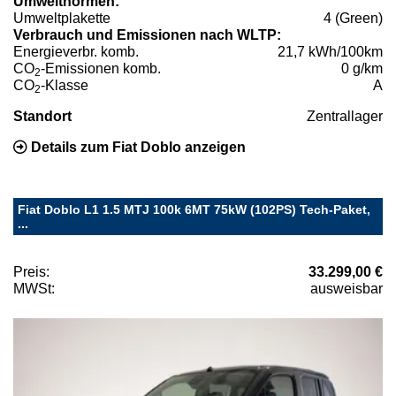
Umweltnormen:
Umweltplakette
4 (Green)
Verbrauch und Emissionen nach WLTP:
Energieverbr. komb.
21,7 kWh/100km
CO
-Emissionen komb.
0 g/km
2
CO
-Klasse
A
2
Standort
Zentrallager
Details zum Fiat Doblo anzeigen
Fiat Doblo L1 1.5 MTJ 100k 6MT 75kW (102PS) Tech-Paket,
...
Preis:
33.299,00 €
MWSt:
ausweisbar