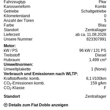
Fahrzeugtyp
Pkw
Karosserieform
Kombi
Getriebe
Schaltgetriebe
Kilometerstand
0
Anzahl der Türen
5
Farbe
Blau
Standort
Zentrallager
Lieferzeit
ab ca. 11.08.2026
Unsere Nummer
823307991
Motor:
kW / PS
96 kW / 131 PS
Treibstoff
Diesel
Hubraum
1.499 cm³
Umweltnormen:
Umweltplakette
1 (None)
Verbrauch und Emissionen nach WLTP:
Kraftstoffverbr. komb.
6,1 l/100km
CO
-Emissionen komb.
159 g/km
2
CO
-Klasse
F
2
Standort
Zentrallager
Details zum Fiat Doblo anzeigen