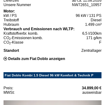
Lieferzeit
ab ca. 11.08.2026
Unsere Nummer
NW72651_10957
Motor:
kW / PS
96 kW / 131 PS
Treibstoff
Diesel
Hubraum
1.499 cm³
Verbrauch und Emissionen nach WLTP:
Kraftstoffverbr. komb.
6,5 l/100km
CO
-Emissionen komb.
171 g/km
2
CO
-Klasse
F
2
Standort
Zentrallager
Details zum Fiat Doblo anzeigen
Fiat Doblo Kombi 1.5 Diesel 96 kW Komfort & Technik P
Preis:
34.899,00 €
MWSt:
ausweisbar