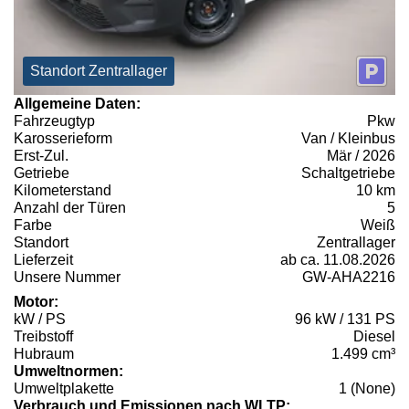
Standort Zentrallager
Allgemeine Daten:
Fahrzeugtyp
Pkw
Karosserieform
Van / Kleinbus
Erst-Zul.
Mär / 2026
Getriebe
Schaltgetriebe
Kilometerstand
10 km
Anzahl der Türen
5
Farbe
Weiß
Standort
Zentrallager
Lieferzeit
ab ca. 11.08.2026
Unsere Nummer
GW-AHA2216
Motor:
kW / PS
96 kW / 131 PS
Treibstoff
Diesel
Hubraum
1.499 cm³
Umweltnormen:
Umweltplakette
1 (None)
Verbrauch und Emissionen nach WLTP: