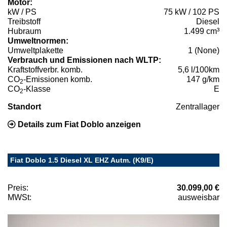
Motor:
kW / PS
75 kW / 102 PS
Treibstoff
Diesel
Hubraum
1.499 cm³
Umweltnormen:
Umweltplakette
1 (None)
Verbrauch und Emissionen nach WLTP:
Kraftstoffverbr. komb.
5,6 l/100km
CO
-Emissionen komb.
147 g/km
2
CO
-Klasse
E
2
Standort
Zentrallager
Details zum Fiat Doblo anzeigen
Fiat Doblo 1.5 Diesel XL EHZ Autm. (K9/E)
Preis:
30.099,00 €
MWSt:
ausweisbar