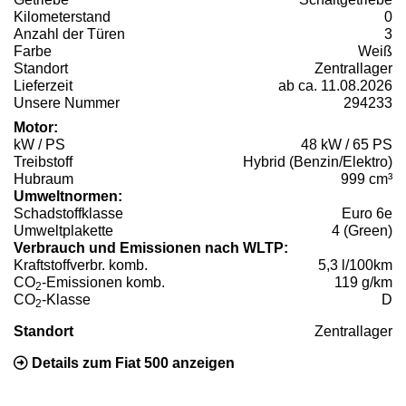
Kilometerstand
0
Anzahl der Türen
3
Farbe
Weiß
Standort
Zentrallager
Lieferzeit
ab ca. 11.08.2026
Unsere Nummer
294233
Motor:
kW / PS
48 kW / 65 PS
Treibstoff
Hybrid (Benzin/Elektro)
Hubraum
999 cm³
Umweltnormen:
Schadstoffklasse
Euro 6e
Umweltplakette
4 (Green)
Verbrauch und Emissionen nach WLTP:
Kraftstoffverbr. komb.
5,3 l/100km
CO
-Emissionen komb.
119 g/km
2
CO
-Klasse
D
2
Standort
Zentrallager
Details zum Fiat 500 anzeigen