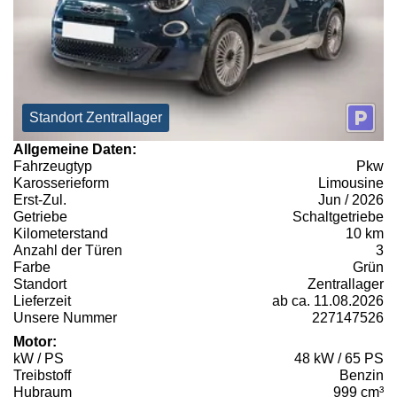
Standort Zentrallager
Allgemeine Daten:
Fahrzeugtyp
Pkw
Karosserieform
Limousine
Erst-Zul.
Jun / 2026
Getriebe
Schaltgetriebe
Kilometerstand
10 km
Anzahl der Türen
3
Farbe
Grün
Standort
Zentrallager
Lieferzeit
ab ca. 11.08.2026
Unsere Nummer
227147526
Motor:
kW / PS
48 kW / 65 PS
Treibstoff
Benzin
Hubraum
999 cm³