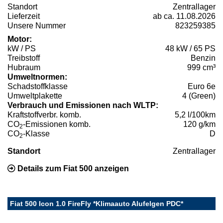
Standort
Zentrallager
Lieferzeit
ab ca. 11.08.2026
Unsere Nummer
823259385
Motor:
kW / PS
48 kW / 65 PS
Treibstoff
Benzin
Hubraum
999 cm³
Umweltnormen:
Schadstoffklasse
Euro 6e
Umweltplakette
4 (Green)
Verbrauch und Emissionen nach WLTP:
Kraftstoffverbr. komb.
5,2 l/100km
CO
-Emissionen komb.
120 g/km
2
CO
-Klasse
D
2
Standort
Zentrallager
Details zum Fiat 500 anzeigen
Fiat 500 Icon 1.0 FireFly *Klimaauto Alufelgen PDC*