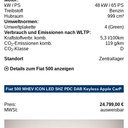
kW / PS
48 kW / 65 PS
Treibstoff
Benzin
Hubraum
999 cm³
Umweltnormen:
Umweltplakette
4 (Green)
Verbrauch und Emissionen nach WLTP:
Kraftstoffverbr. komb.
5,3 l/100km
CO
-Emissionen komb.
119 g/km
2
CO
-Klasse
D
2
Standort
Zentrallager
Details zum Fiat 500 anzeigen
Fiat 500 MHEV ICON LED SHZ PDC DAB Keyless Apple CarP
Preis:
24.799,00 €
MWSt:
ausweisbar