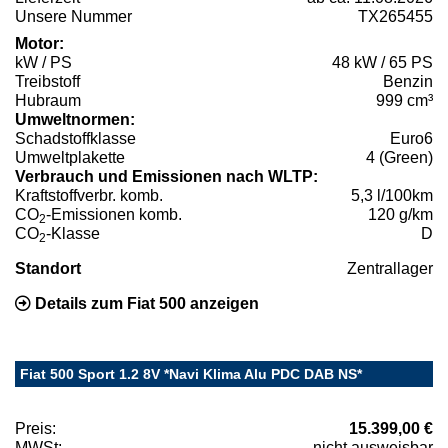
Unsere Nummer
TX265455
Motor:
kW / PS
48 kW / 65 PS
Treibstoff
Benzin
Hubraum
999 cm³
Umweltnormen:
Schadstoffklasse
Euro6
Umweltplakette
4 (Green)
Verbrauch und Emissionen nach WLTP:
Kraftstoffverbr. komb.
5,3 l/100km
CO
-Emissionen komb.
120 g/km
2
CO
-Klasse
D
2
Standort
Zentrallager
Details zum Fiat 500 anzeigen
Fiat 500 Sport 1.2 8V *Navi Klima Alu PDC DAB NS*
Preis:
15.399,00 €
MWSt:
nicht ausweisbar