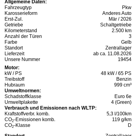
Allgemeine Daten:
Fahrzeugtyp
Pkw
Karosserieform
Anderes Auto
Erst-Zul.
Mär / 2026
Getriebe
Schaltgetriebe
Kilometerstand
2.500 km
Anzahl der Türen
3
Farbe
Gelb
Standort
Zentrallager
Lieferzeit
ab ca. 11.08.2026
Unsere Nummer
19454
Motor:
kW / PS
48 kW / 65 PS
Treibstoff
Benzin
Hubraum
999 cm³
Umweltnormen:
Schadstoffklasse
Euro 6e
Umweltplakette
4 (Green)
Verbrauch und Emissionen nach WLTP:
Kraftstoffverbr. komb.
5,3 l/100km
CO
-Emissionen komb.
119 g/km
2
CO
-Klasse
D
2
Standort
Zentrallager