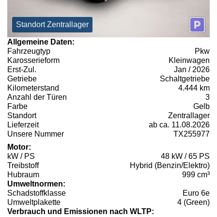
Standort Zentrallager
Allgemeine Daten:
Fahrzeugtyp
Pkw
Karosserieform
Kleinwagen
Erst-Zul.
Jan / 2026
Getriebe
Schaltgetriebe
Kilometerstand
4.444 km
Anzahl der Türen
3
Farbe
Gelb
Standort
Zentrallager
Lieferzeit
ab ca. 11.08.2026
Unsere Nummer
TX255977
Motor:
kW / PS
48 kW / 65 PS
Treibstoff
Hybrid (Benzin/Elektro)
Hubraum
999 cm³
Umweltnormen:
Schadstoffklasse
Euro 6e
Umweltplakette
4 (Green)
Verbrauch und Emissionen nach WLTP: