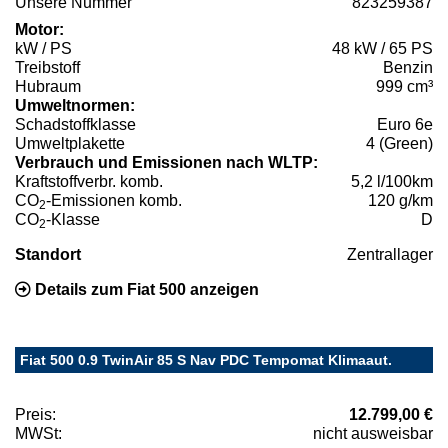
Unsere Nummer
823259387
Motor:
kW / PS
48 kW / 65 PS
Treibstoff
Benzin
Hubraum
999 cm³
Umweltnormen:
Schadstoffklasse
Euro 6e
Umweltplakette
4 (Green)
Verbrauch und Emissionen nach WLTP:
Kraftstoffverbr. komb.
5,2 l/100km
CO
-Emissionen komb.
120 g/km
2
CO
-Klasse
D
2
Standort
Zentrallager
Details zum Fiat 500 anzeigen
Fiat 500 0.9 TwinAir 85 S Nav PDC Tempomat Klimaaut.
Preis:
12.799,00 €
MWSt:
nicht ausweisbar