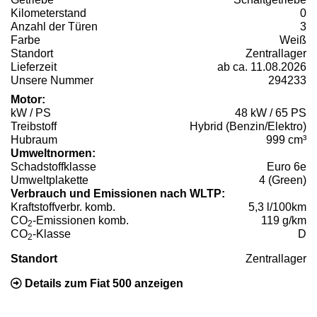
Kilometerstand
0
Anzahl der Türen
3
Farbe
Weiß
Standort
Zentrallager
Lieferzeit
ab ca. 11.08.2026
Unsere Nummer
294233
Motor:
kW / PS
48 kW / 65 PS
Treibstoff
Hybrid (Benzin/Elektro)
Hubraum
999 cm³
Umweltnormen:
Schadstoffklasse
Euro 6e
Umweltplakette
4 (Green)
Verbrauch und Emissionen nach WLTP:
Kraftstoffverbr. komb.
5,3 l/100km
CO
-Emissionen komb.
119 g/km
2
CO
-Klasse
D
2
Standort
Zentrallager
Details zum Fiat 500 anzeigen