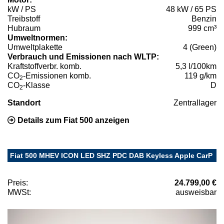
kW / PS
48 kW / 65 PS
Treibstoff
Benzin
Hubraum
999 cm³
Umweltnormen:
Umweltplakette
4 (Green)
Verbrauch und Emissionen nach WLTP:
Kraftstoffverbr. komb.
5,3 l/100km
CO
-Emissionen komb.
119 g/km
2
CO
-Klasse
D
2
Standort
Zentrallager
Details zum Fiat 500 anzeigen
Fiat 500 MHEV ICON LED SHZ PDC DAB Keyless Apple CarP
Preis:
24.799,00 €
MWSt:
ausweisbar