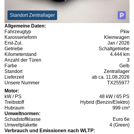
Standort Zentrallager
Allgemeine Daten:
Fahrzeugtyp
Pkw
Karosserieform
Kleinwagen
Erst-Zul.
Jan / 2026
Getriebe
Schaltgetriebe
Kilometerstand
4.444 km
Anzahl der Türen
3
Farbe
Gelb
Standort
Zentrallager
Lieferzeit
ab ca. 11.08.2026
Unsere Nummer
TX255977
Motor:
kW / PS
48 kW / 65 PS
Treibstoff
Hybrid (Benzin/Elektro)
Hubraum
999 cm³
Umweltnormen:
Schadstoffklasse
Euro 6e
Umweltplakette
4 (Green)
Verbrauch und Emissionen nach WLTP: