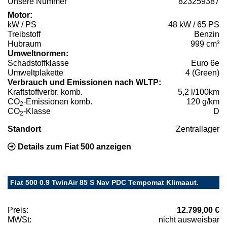
Unsere Nummer
823259387
Motor:
kW / PS
48 kW / 65 PS
Treibstoff
Benzin
Hubraum
999 cm³
Umweltnormen:
Schadstoffklasse
Euro 6e
Umweltplakette
4 (Green)
Verbrauch und Emissionen nach WLTP:
Kraftstoffverbr. komb.
5,2 l/100km
CO
-Emissionen komb.
120 g/km
2
CO
-Klasse
D
2
Standort
Zentrallager
Details zum Fiat 500 anzeigen
Fiat 500 0.9 TwinAir 85 S Nav PDC Tempomat Klimaaut.
Preis:
12.799,00 €
MWSt:
nicht ausweisbar