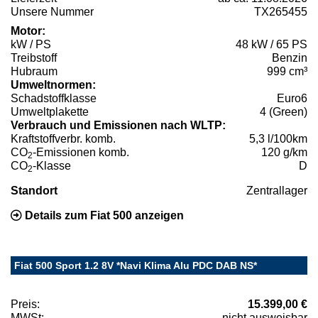
Unsere Nummer
TX265455
Motor:
kW / PS
48 kW / 65 PS
Treibstoff
Benzin
Hubraum
999 cm³
Umweltnormen:
Schadstoffklasse
Euro6
Umweltplakette
4 (Green)
Verbrauch und Emissionen nach WLTP:
Kraftstoffverbr. komb.
5,3 l/100km
CO
-Emissionen komb.
120 g/km
2
CO
-Klasse
D
2
Standort
Zentrallager
Details zum Fiat 500 anzeigen
Fiat 500 Sport 1.2 8V *Navi Klima Alu PDC DAB NS*
Preis:
15.399,00 €
MWSt:
nicht ausweisbar