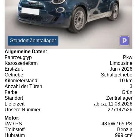
Standort Zentrallager
Allgemeine Daten:
Fahrzeugtyp
Pkw
Karosserieform
Limousine
Erst-Zul.
Jun / 2026
Getriebe
Schaltgetriebe
Kilometerstand
10 km
Anzahl der Türen
3
Farbe
Grün
Standort
Zentrallager
Lieferzeit
ab ca. 11.08.2026
Unsere Nummer
227147526
Motor:
kW / PS
48 kW / 65 PS
Treibstoff
Benzin
Hubraum
999 cm³