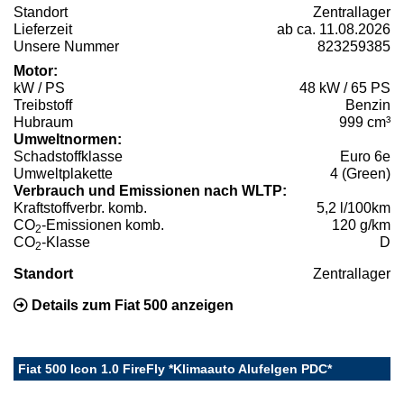
Standort
Zentrallager
Lieferzeit
ab ca. 11.08.2026
Unsere Nummer
823259385
Motor:
kW / PS
48 kW / 65 PS
Treibstoff
Benzin
Hubraum
999 cm³
Umweltnormen:
Schadstoffklasse
Euro 6e
Umweltplakette
4 (Green)
Verbrauch und Emissionen nach WLTP:
Kraftstoffverbr. komb.
5,2 l/100km
CO
-Emissionen komb.
120 g/km
2
CO
-Klasse
D
2
Standort
Zentrallager
Details zum Fiat 500 anzeigen
Fiat 500 Icon 1.0 FireFly *Klimaauto Alufelgen PDC*