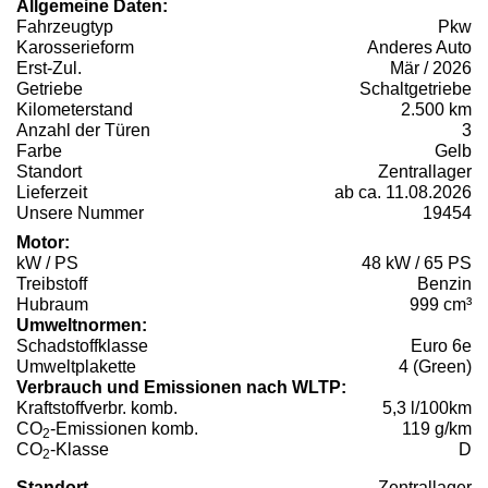
Allgemeine Daten:
Fahrzeugtyp
Pkw
Karosserieform
Anderes Auto
Erst-Zul.
Mär / 2026
Getriebe
Schaltgetriebe
Kilometerstand
2.500 km
Anzahl der Türen
3
Farbe
Gelb
Standort
Zentrallager
Lieferzeit
ab ca. 11.08.2026
Unsere Nummer
19454
Motor:
kW / PS
48 kW / 65 PS
Treibstoff
Benzin
Hubraum
999 cm³
Umweltnormen:
Schadstoffklasse
Euro 6e
Umweltplakette
4 (Green)
Verbrauch und Emissionen nach WLTP:
Kraftstoffverbr. komb.
5,3 l/100km
CO
-Emissionen komb.
119 g/km
2
CO
-Klasse
D
2
Standort
Zentrallager