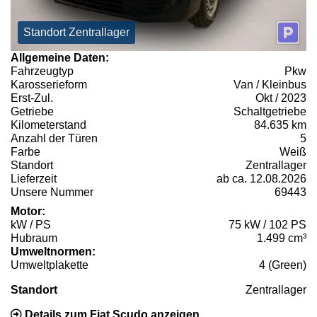
Standort Zentrallager
Allgemeine Daten:
Fahrzeugtyp
Pkw
Karosserieform
Van / Kleinbus
Erst-Zul.
Okt / 2023
Getriebe
Schaltgetriebe
Kilometerstand
84.635 km
Anzahl der Türen
5
Farbe
Weiß
Standort
Zentrallager
Lieferzeit
ab ca. 12.08.2026
Unsere Nummer
69443
Motor:
kW / PS
75 kW / 102 PS
Hubraum
1.499 cm³
Umweltnormen:
Umweltplakette
4 (Green)
Standort
Zentrallager
Details zum Fiat Scudo anzeigen