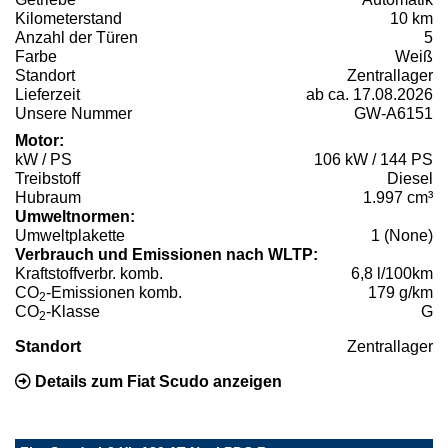
Kilometerstand
10 km
Anzahl der Türen
5
Farbe
Weiß
Standort
Zentrallager
Lieferzeit
ab ca. 17.08.2026
Unsere Nummer
GW-A6151
Motor:
kW / PS
106 kW / 144 PS
Treibstoff
Diesel
Hubraum
1.997 cm³
Umweltnormen:
Umweltplakette
1 (None)
Verbrauch und Emissionen nach WLTP:
Kraftstoffverbr. komb.
6,8 l/100km
CO
-Emissionen komb.
179 g/km
2
CO
-Klasse
G
2
Standort
Zentrallager
Details zum Fiat Scudo anzeigen