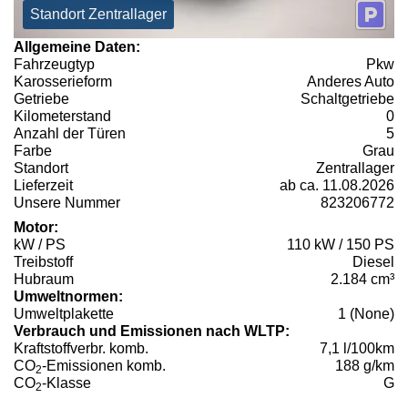
Standort Zentrallager
Allgemeine Daten:
Fahrzeugtyp
Pkw
Karosserieform
Anderes Auto
Getriebe
Schaltgetriebe
Kilometerstand
0
Anzahl der Türen
5
Farbe
Grau
Standort
Zentrallager
Lieferzeit
ab ca. 11.08.2026
Unsere Nummer
823206772
Motor:
kW / PS
110 kW / 150 PS
Treibstoff
Diesel
Hubraum
2.184 cm³
Umweltnormen:
Umweltplakette
1 (None)
Verbrauch und Emissionen nach WLTP:
Kraftstoffverbr. komb.
7,1 l/100km
CO
-Emissionen komb.
188 g/km
2
CO
-Klasse
G
2