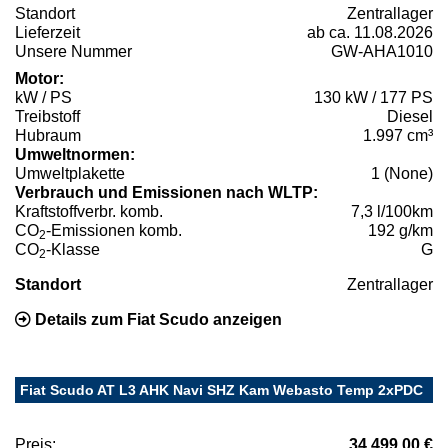
Standort
Zentrallager
Lieferzeit
ab ca. 11.08.2026
Unsere Nummer
GW-AHA1010
Motor:
kW / PS
130 kW / 177 PS
Treibstoff
Diesel
Hubraum
1.997 cm³
Umweltnormen:
Umweltplakette
1 (None)
Verbrauch und Emissionen nach WLTP:
Kraftstoffverbr. komb.
7,3 l/100km
CO
-Emissionen komb.
192 g/km
2
CO
-Klasse
G
2
Standort
Zentrallager
Details zum Fiat Scudo anzeigen
Fiat Scudo AT L3 AHK Navi SHZ Kam Webasto Temp 2xPDC
Preis:
34.499,00 €