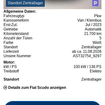
Standort Zentrallager
Allgemeine Daten:
Fahrzeugtyp
Pkw
Karosserieform
Van / Kleinbus
Erst-Zul.
Jul / 2023
Getriebe
Automatik
Kilometerstand
21.700 km
Anzahl der Türen
5
Farbe
Weiß
Standort
Zentrallager
Lieferzeit
ab ca. 11.08.2026
Unsere Nummer
AST32754_9297
Motor:
kW / PS
100 kW / 136 PS
Treibstoff
Elektro
Standort
Zentrallager
Details zum Fiat Scudo anzeigen