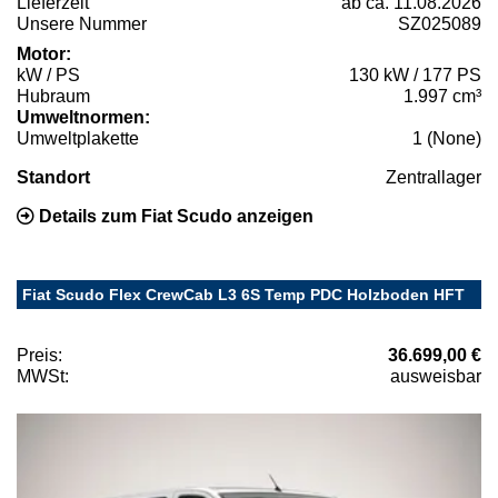
Lieferzeit
ab ca. 11.08.2026
Unsere Nummer
SZ025089
Motor:
kW / PS
130 kW / 177 PS
Hubraum
1.997 cm³
Umweltnormen:
Umweltplakette
1 (None)
Standort
Zentrallager
Details zum Fiat Scudo anzeigen
Fiat Scudo Flex CrewCab L3 6S Temp PDC Holzboden HFT
Preis:
36.699,00 €
MWSt:
ausweisbar