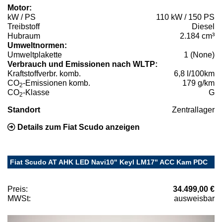
Motor:
kW / PS
110 kW / 150 PS
Treibstoff
Diesel
Hubraum
2.184 cm³
Umweltnormen:
Umweltplakette
1 (None)
Verbrauch und Emissionen nach WLTP:
Kraftstoffverbr. komb.
6,8 l/100km
CO
-Emissionen komb.
179 g/km
2
CO
-Klasse
G
2
Standort
Zentrallager
Details zum Fiat Scudo anzeigen
Fiat Scudo AT AHK LED Navi10" Keyl LM17" ACC Kam PDC
Preis:
34.499,00 €
MWSt:
ausweisbar