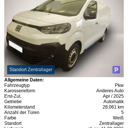
Standort Zentrallager
Allgemeine Daten:
Fahrzeugtyp
Pkw
Karosserieform
Anderes Auto
Erst-Zul.
Apr / 2025
Getriebe
Automatik
Kilometerstand
28.061 km
Anzahl der Türen
5
Farbe
Weiß
Standort
Zentrallager