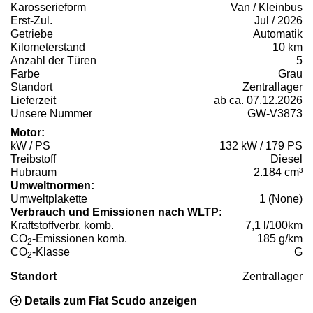
Karosserieform
Van / Kleinbus
Erst-Zul.
Jul / 2026
Getriebe
Automatik
Kilometerstand
10 km
Anzahl der Türen
5
Farbe
Grau
Standort
Zentrallager
Lieferzeit
ab ca. 07.12.2026
Unsere Nummer
GW-V3873
Motor:
kW / PS
132 kW / 179 PS
Treibstoff
Diesel
Hubraum
2.184 cm³
Umweltnormen:
Umweltplakette
1 (None)
Verbrauch und Emissionen nach WLTP:
Kraftstoffverbr. komb.
7,1 l/100km
CO
-Emissionen komb.
185 g/km
2
CO
-Klasse
G
2
Standort
Zentrallager
Details zum Fiat Scudo anzeigen