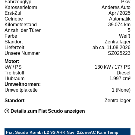
Fahrzeugtyp
Pkw
Karosserieform
Anderes Auto
Erst-Zul.
Apr / 2025
Getriebe
Automatik
Kilometerstand
39.074 km
Anzahl der Türen
5
Farbe
Weiß
Standort
Zentrallager
Lieferzeit
ab ca. 11.08.2026
Unsere Nummer
SZ025223
Motor:
kW / PS
130 kW / 177 PS
Treibstoff
Diesel
Hubraum
1.997 cm³
Umweltnormen:
Umweltplakette
1 (None)
Standort
Zentrallager
Details zum Fiat Scudo anzeigen
Fiat Scudo Kombi L2 9S AHK Navi 2ZoneAC Kam Temp