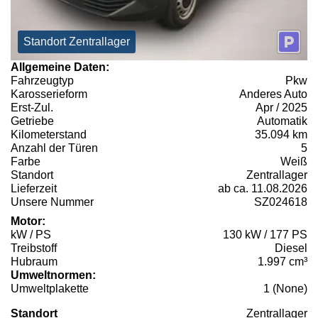
Standort Zentrallager
Allgemeine Daten:
Fahrzeugtyp
Pkw
Karosserieform
Anderes Auto
Erst-Zul.
Apr / 2025
Getriebe
Automatik
Kilometerstand
35.094 km
Anzahl der Türen
5
Farbe
Weiß
Standort
Zentrallager
Lieferzeit
ab ca. 11.08.2026
Unsere Nummer
SZ024618
Motor:
kW / PS
130 kW / 177 PS
Treibstoff
Diesel
Hubraum
1.997 cm³
Umweltnormen:
Umweltplakette
1 (None)
Standort
Zentrallager