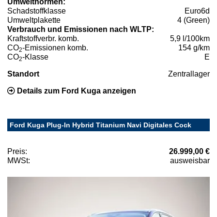
Umweltnormen:
Schadstoffklasse
Euro6d
Umweltplakette
4 (Green)
Verbrauch und Emissionen nach WLTP:
Kraftstoffverbr. komb.
5,9 l/100km
CO
-Emissionen komb.
154 g/km
2
CO
-Klasse
E
2
Standort
Zentrallager
Details zum Ford Kuga anzeigen
Ford Kuga Plug-In Hybrid Titanium Navi Digitales Cock
Preis:
26.999,00 €
MWSt:
ausweisbar