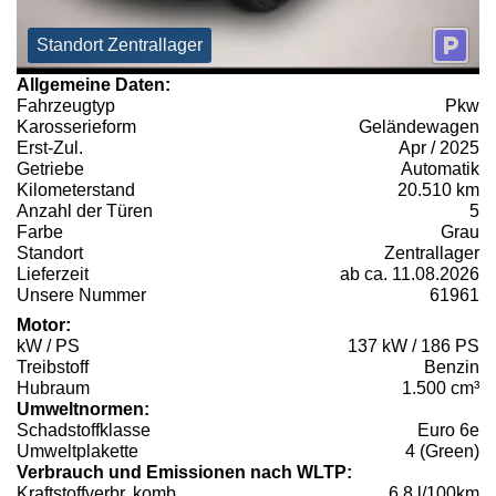
Standort Zentrallager
Allgemeine Daten:
Fahrzeugtyp
Pkw
Karosserieform
Geländewagen
Erst-Zul.
Apr / 2025
Getriebe
Automatik
Kilometerstand
20.510 km
Anzahl der Türen
5
Farbe
Grau
Standort
Zentrallager
Lieferzeit
ab ca. 11.08.2026
Unsere Nummer
61961
Motor:
kW / PS
137 kW / 186 PS
Treibstoff
Benzin
Hubraum
1.500 cm³
Umweltnormen:
Schadstoffklasse
Euro 6e
Umweltplakette
4 (Green)
Verbrauch und Emissionen nach WLTP:
Kraftstoffverbr. komb.
6,8 l/100km