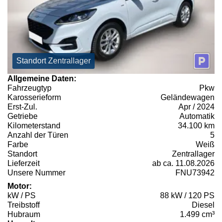
Standort Zentrallager
Allgemeine Daten:
Fahrzeugtyp
Pkw
Karosserieform
Geländewagen
Erst-Zul.
Apr / 2024
Getriebe
Automatik
Kilometerstand
34.100 km
Anzahl der Türen
5
Farbe
Weiß
Standort
Zentrallager
Lieferzeit
ab ca. 11.08.2026
Unsere Nummer
FNU73942
Motor:
kW / PS
88 kW / 120 PS
Treibstoff
Diesel
Hubraum
1.499 cm³