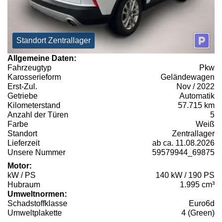
Standort Zentrallager
Allgemeine Daten:
Fahrzeugtyp
Pkw
Karosserieform
Geländewagen
Erst-Zul.
Nov / 2022
Getriebe
Automatik
Kilometerstand
57.715 km
Anzahl der Türen
5
Farbe
Weiß
Standort
Zentrallager
Lieferzeit
ab ca. 11.08.2026
Unsere Nummer
59579944_69875
Motor:
kW / PS
140 kW / 190 PS
Hubraum
1.995 cm³
Umweltnormen:
Schadstoffklasse
Euro6d
Umweltplakette
4 (Green)