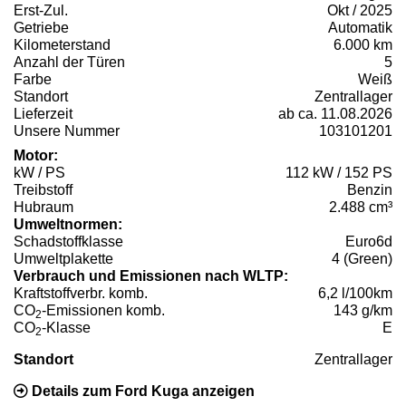
Erst-Zul.
Okt / 2025
Getriebe
Automatik
Kilometerstand
6.000 km
Anzahl der Türen
5
Farbe
Weiß
Standort
Zentrallager
Lieferzeit
ab ca. 11.08.2026
Unsere Nummer
103101201
Motor:
kW / PS
112 kW / 152 PS
Treibstoff
Benzin
Hubraum
2.488 cm³
Umweltnormen:
Schadstoffklasse
Euro6d
Umweltplakette
4 (Green)
Verbrauch und Emissionen nach WLTP:
Kraftstoffverbr. komb.
6,2 l/100km
CO
-Emissionen komb.
143 g/km
2
CO
-Klasse
E
2
Standort
Zentrallager
Details zum Ford Kuga anzeigen