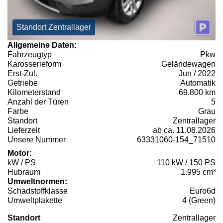
Standort Zentrallager
Allgemeine Daten:
Fahrzeugtyp
Pkw
Karosserieform
Geländewagen
Erst-Zul.
Jun / 2022
Getriebe
Automatik
Kilometerstand
69.800 km
Anzahl der Türen
5
Farbe
Grau
Standort
Zentrallager
Lieferzeit
ab ca. 11.08.2026
Unsere Nummer
63331060-154_71510
Motor:
kW / PS
110 kW / 150 PS
Hubraum
1.995 cm³
Umweltnormen:
Schadstoffklasse
Euro6d
Umweltplakette
4 (Green)
Standort
Zentrallager