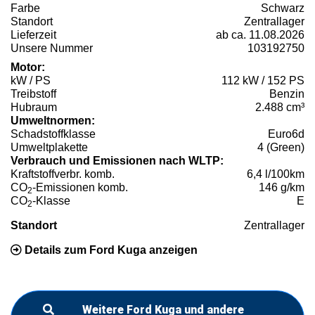
Farbe
Schwarz
Standort
Zentrallager
Lieferzeit
ab ca. 11.08.2026
Unsere Nummer
103192750
Motor:
kW / PS
112 kW / 152 PS
Treibstoff
Benzin
Hubraum
2.488 cm³
Umweltnormen:
Schadstoffklasse
Euro6d
Umweltplakette
4 (Green)
Verbrauch und Emissionen nach WLTP:
Kraftstoffverbr. komb.
6,4 l/100km
CO
-Emissionen komb.
146 g/km
2
CO
-Klasse
E
2
Standort
Zentrallager
Details zum Ford Kuga anzeigen
Weitere Ford Kuga und andere