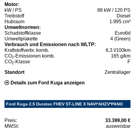
Motor:
kW / PS
88 kW / 120 PS
Treibstoff
Diesel
Hubraum
1.995 cm³
Umweltnormen:
Schadstoffklasse
Euro6d
Umweltplakette
4 (Green)
Verbrauch und Emissionen nach WLTP:
Kraftstoffverbr. komb.
6,3 l/100km
CO
-Emissionen komb.
165 g/km
2
CO
-Klasse
F
2
Standort
Zentrallager
Details zum Ford Kuga anzeigen
Ford Kuga 2.5 Duratec FHEV ST-LINE X NAVI*AHZV*PANO
Preis:
33.399,00 €
MWSt:
ausweisbar