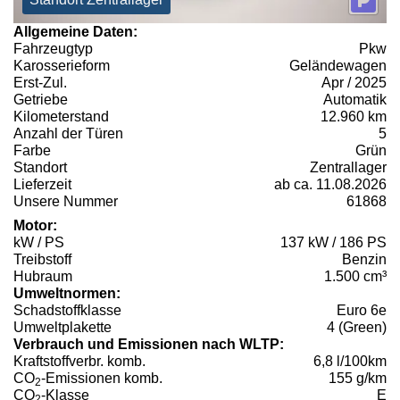
Allgemeine Daten:
Fahrzeugtyp
Pkw
Karosserieform
Geländewagen
Erst-Zul.
Apr / 2025
Getriebe
Automatik
Kilometerstand
12.960 km
Anzahl der Türen
5
Farbe
Grün
Standort
Zentrallager
Lieferzeit
ab ca. 11.08.2026
Unsere Nummer
61868
Motor:
kW / PS
137 kW / 186 PS
Treibstoff
Benzin
Hubraum
1.500 cm³
Umweltnormen:
Schadstoffklasse
Euro 6e
Umweltplakette
4 (Green)
Verbrauch und Emissionen nach WLTP:
Kraftstoffverbr. komb.
6,8 l/100km
CO
-Emissionen komb.
155 g/km
2
CO
-Klasse
E
2