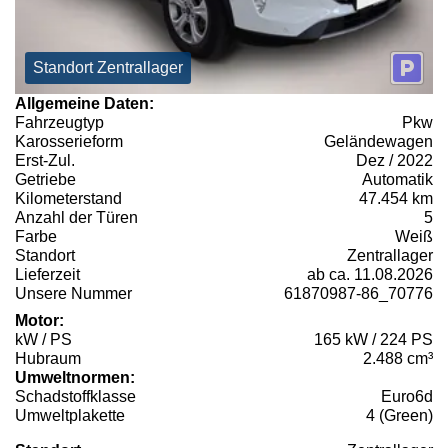
Standort Zentrallager
Allgemeine Daten:
Fahrzeugtyp
Pkw
Karosserieform
Geländewagen
Erst-Zul.
Dez / 2022
Getriebe
Automatik
Kilometerstand
47.454 km
Anzahl der Türen
5
Farbe
Weiß
Standort
Zentrallager
Lieferzeit
ab ca. 11.08.2026
Unsere Nummer
61870987-86_70776
Motor:
kW / PS
165 kW / 224 PS
Hubraum
2.488 cm³
Umweltnormen:
Schadstoffklasse
Euro6d
Umweltplakette
4 (Green)