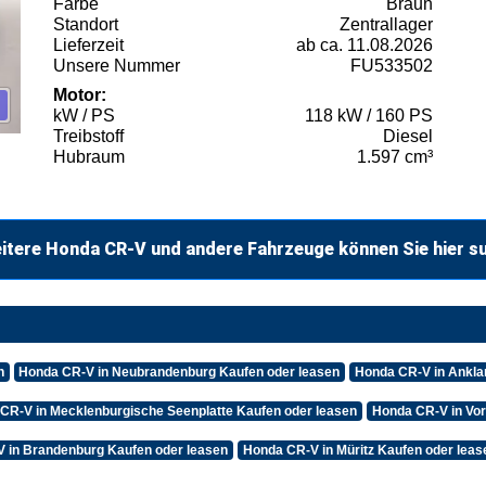
Farbe
Braun
Standort
Zentrallager
Lieferzeit
ab ca. 11.08.2026
Unsere Nummer
FU533502
Motor:
kW / PS
118 kW / 160 PS
Treibstoff
Diesel
Hubraum
1.597 cm³
itere Honda CR-V und andere Fahrzeuge können Sie hier s
n
Honda CR-V in Neubrandenburg Kaufen oder leasen
Honda CR-V in Ankla
CR-V in Mecklenburgische Seenplatte Kaufen oder leasen
Honda CR-V in Vo
 in Brandenburg Kaufen oder leasen
Honda CR-V in Müritz Kaufen oder leas