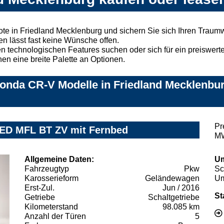
e in Friedland Mecklenburg und sichern Sie sich Ihren Traum
n lässt fast keine Wünsche offen.
 technologischen Features suchen oder sich für ein preiswertes
nen eine breite Palette an Optionen.
onda CR-V Modelle in Friedland Mecklenbur
Pr
ED MFL BT ZV mit Fernbed
MW
Allgemeine Daten:
Um
Fahrzeugtyp
Pkw
Sc
Karosserieform
Geländewagen
Um
Erst-Zul.
Jun / 2016
St
Getriebe
Schaltgetriebe
Kilometerstand
98.085 km
Anzahl der Türen
5