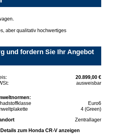
wagen.
, aber qualitativ hochwertiges
g und fordern Sie Ihr Angebot
eis:
20.899,00 €
St:
ausweisbar
weltnormen:
hadstoffklasse
Euro6
weltplakette
4 (Green)
andort
Zentrallager
Details zum Honda CR-V anzeigen