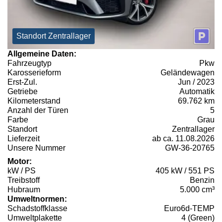
Standort Zentrallager
Allgemeine Daten:
Fahrzeugtyp
Pkw
Karosserieform
Geländewagen
Erst-Zul.
Jun / 2023
Getriebe
Automatik
Kilometerstand
69.762 km
Anzahl der Türen
5
Farbe
Grau
Standort
Zentrallager
Lieferzeit
ab ca. 11.08.2026
Unsere Nummer
GW-36-20765
Motor:
kW / PS
405 kW / 551 PS
Treibstoff
Benzin
Hubraum
5.000 cm³
Umweltnormen:
Schadstoffklasse
Euro6d-TEMP
Umweltplakette
4 (Green)