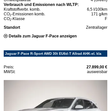
Verbrauch und Emissionen nach WLTP:
Kraftstoffverbr. komb.
6,5 l/100km
CO
-Emissionen komb.
171 g/km
2
CO
-Klasse
F
2
Standort
Zentrallager
Details zum Jaguar F-Pace anzeigen
Jaguar F-Pace R-Sport AWD 30t EU6d-T Allrad AHK-el. kla
Preis:
27.899,00 €
MWSt:
ausweisbar