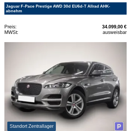
Jaguar F-Pace Prestige AWD 30d EU6d-T Allrad AHK-
abnehm
Preis:
34.099,00 €
MWSt:
ausweisbar
Standort Zentrallager