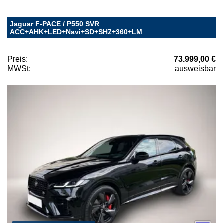
Jaguar F-PACE / P550 SVR
ACC+AHK+LED+Navi+SD+SHZ+360+LM
Preis:
73.999,00 €
MWSt:
ausweisbar