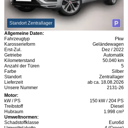
Standort Zentrallager
Allgemeine Daten:
Fahrzeugtyp
Pkw
Karosserieform
Geländewagen
Erst-Zul.
Dez / 2022
Getriebe
Automatik
Kilometerstand
50.040 km
Anzahl der Türen
5
Farbe
Silber
Standort
Zentrallager
Lieferzeit
ab ca. 18.08.2026
Unsere Nummer
2131-26
Motor:
kW / PS
150 kW / 204 PS
Treibstoff
Diesel
Hubraum
1.998 cm³
Umweltnormen:
Schadstoffklasse
Euro6d
Umweltplakette
4 (Green)