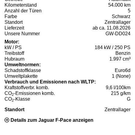
Kilometerstand
54.000 km
Anzahl der Türen
5
Farbe
Schwarz
Standort
Zentrallager
Lieferzeit
ab ca. 11.08.2026
Unsere Nummer
GW-DD024
Motor:
kW / PS
184 kW / 250 PS
Treibstoff
Benzin
Hubraum
1.997 cm³
Umweltnormen:
Schadstoffklasse
Euro6d
Umweltplakette
1 (None)
Verbrauch und Emissionen nach WLTP:
Kraftstoffverbr. komb.
9,6 l/100km
CO
-Emissionen komb.
215 g/km
2
CO
-Klasse
G
2
Standort
Zentrallager
Details zum Jaguar F-Pace anzeigen