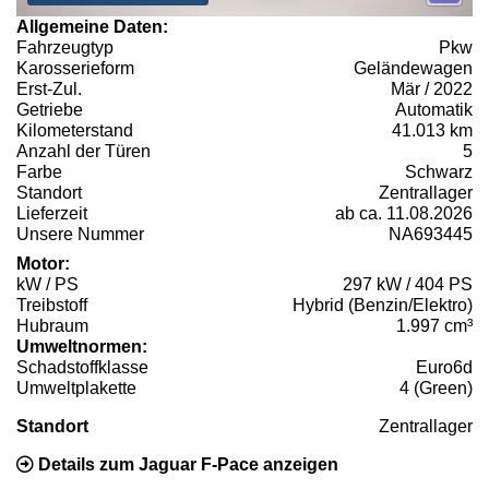
Allgemeine Daten:
Fahrzeugtyp
Pkw
Karosserieform
Geländewagen
Erst-Zul.
Mär / 2022
Getriebe
Automatik
Kilometerstand
41.013 km
Anzahl der Türen
5
Farbe
Schwarz
Standort
Zentrallager
Lieferzeit
ab ca. 11.08.2026
Unsere Nummer
NA693445
Motor:
kW / PS
297 kW / 404 PS
Treibstoff
Hybrid (Benzin/Elektro)
Hubraum
1.997 cm³
Umweltnormen:
Schadstoffklasse
Euro6d
Umweltplakette
4 (Green)
Standort
Zentrallager
Details zum Jaguar F-Pace anzeigen