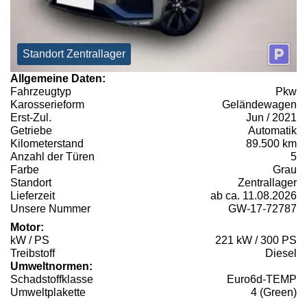
Standort Zentrallager
Allgemeine Daten:
Fahrzeugtyp
Pkw
Karosserieform
Geländewagen
Erst-Zul.
Jun / 2021
Getriebe
Automatik
Kilometerstand
89.500 km
Anzahl der Türen
5
Farbe
Grau
Standort
Zentrallager
Lieferzeit
ab ca. 11.08.2026
Unsere Nummer
GW-17-72787
Motor:
kW / PS
221 kW / 300 PS
Treibstoff
Diesel
Umweltnormen:
Schadstoffklasse
Euro6d-TEMP
Umweltplakette
4 (Green)