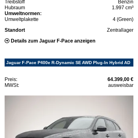
Treibstoff
Benzin
Hubraum
1.997 cm³
Umweltnormen:
Umweltplakette
4 (Green)
Standort
Zentrallager
Details zum Jaguar F-Pace anzeigen
Jaguar F-Pace P400e R-Dynamic SE AWD Plug-In Hybrid AD
Preis:
64.399,00 €
MWSt:
ausweisbar