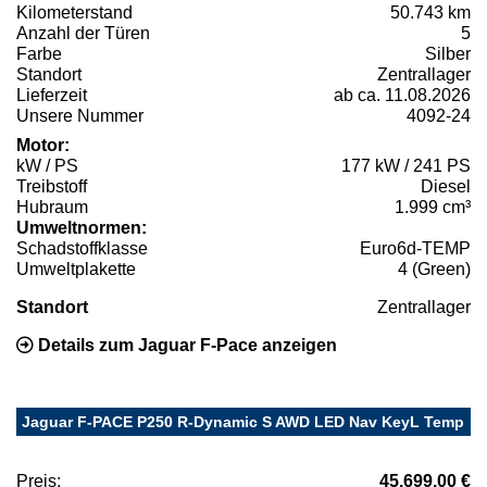
Kilometerstand
50.743 km
Anzahl der Türen
5
Farbe
Silber
Standort
Zentrallager
Lieferzeit
ab ca. 11.08.2026
Unsere Nummer
4092-24
Motor:
kW / PS
177 kW / 241 PS
Treibstoff
Diesel
Hubraum
1.999 cm³
Umweltnormen:
Schadstoffklasse
Euro6d-TEMP
Umweltplakette
4 (Green)
Standort
Zentrallager
Details zum Jaguar F-Pace anzeigen
Jaguar F-PACE P250 R-Dynamic S AWD LED Nav KeyL Temp
Preis:
45.699,00 €