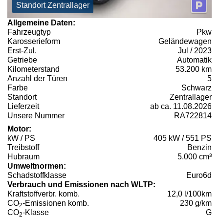
Standort Zentrallager
Allgemeine Daten:
Fahrzeugtyp
Pkw
Karosserieform
Geländewagen
Erst-Zul.
Jul / 2023
Getriebe
Automatik
Kilometerstand
53.200 km
Anzahl der Türen
5
Farbe
Schwarz
Standort
Zentrallager
Lieferzeit
ab ca. 11.08.2026
Unsere Nummer
RA722814
Motor:
kW / PS
405 kW / 551 PS
Treibstoff
Benzin
Hubraum
5.000 cm³
Umweltnormen:
Schadstoffklasse
Euro6d
Verbrauch und Emissionen nach WLTP:
Kraftstoffverbr. komb.
12,0 l/100km
CO
-Emissionen komb.
230 g/km
2
CO
-Klasse
G
2