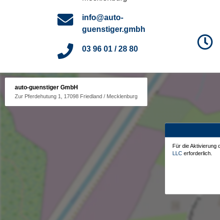
info@auto-
guenstiger.gmbh
03 96 01 / 28 80
auto-guenstiger GmbH
Zur Pferdehutung 1, 17098 Friedland / Mecklenburg
Für die Aktivierung
LLC
erforderlich.