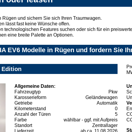
n Rügen und sichern Sie sich Ihren Traumwagen.
n lässt fast keine Wünsche offen.
 technologischen Features suchen oder sich für ein preiswertes
nen eine breite Palette an Optionen.
A EV6 Modelle in Rügen und fordern Sie Ih
Pr
 Edition
MW
Allgemeine Daten:
Um
Fahrzeugtyp
Pkw
Sc
Karosserieform
Geländewagen
Um
Getriebe
Automatik
Ve
Kilometerstand
0
En
Anzahl der Türen
5
C
Farbe
wählbar - ggf. mit Aufpreis
C
Standort
Zentrallager
St
Lieferzeit
ab ca. 11.08.2026