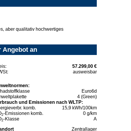
, aber qualitativ hochwertiges
r Angebot an
eis:
57.299,00 €
St:
ausweisbar
weltnormen:
hadstoffklasse
Euro6d
weltplakette
4 (Green)
rbrauch und Emissionen nach WLTP:
ergieverbr. komb.
15,9 kWh/100km
O
-Emissionen komb.
0 g/km
2
O
-Klasse
A
2
andort
Zentrallager