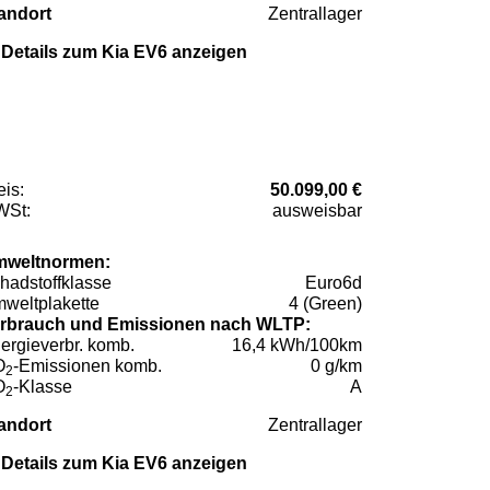
andort
Zentrallager
Details zum Kia EV6 anzeigen
eis:
50.099,00 €
St:
ausweisbar
weltnormen:
hadstoffklasse
Euro6d
weltplakette
4 (Green)
rbrauch und Emissionen nach WLTP:
ergieverbr. komb.
16,4 kWh/100km
O
-Emissionen komb.
0 g/km
2
O
-Klasse
A
2
andort
Zentrallager
Details zum Kia EV6 anzeigen