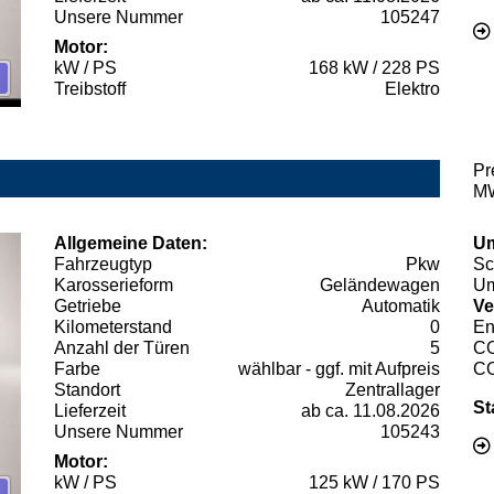
Unsere Nummer
105247
Motor:
kW / PS
168 kW / 228 PS
Treibstoff
Elektro
Pr
MW
Allgemeine Daten:
Um
Fahrzeugtyp
Pkw
Sc
Karosserieform
Geländewagen
Um
Getriebe
Automatik
Ve
Kilometerstand
0
En
Anzahl der Türen
5
C
Farbe
wählbar - ggf. mit Aufpreis
C
Standort
Zentrallager
St
Lieferzeit
ab ca. 11.08.2026
Unsere Nummer
105243
Motor:
kW / PS
125 kW / 170 PS