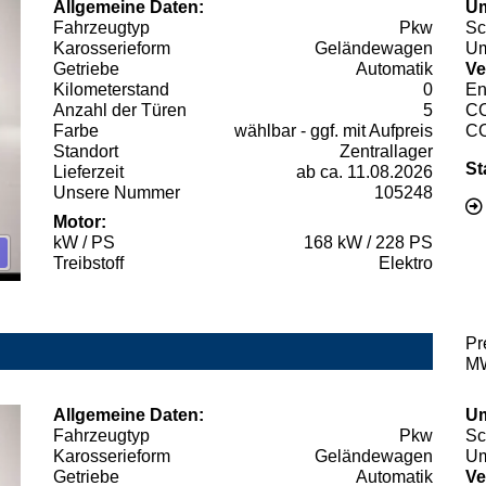
Allgemeine Daten:
Um
Fahrzeugtyp
Pkw
Sc
Karosserieform
Geländewagen
Um
Getriebe
Automatik
Ve
Kilometerstand
0
En
Anzahl der Türen
5
C
Farbe
wählbar - ggf. mit Aufpreis
C
Standort
Zentrallager
St
Lieferzeit
ab ca. 11.08.2026
Unsere Nummer
105248
Motor:
kW / PS
168 kW / 228 PS
Treibstoff
Elektro
Pr
MW
Allgemeine Daten:
Um
Fahrzeugtyp
Pkw
Sc
Karosserieform
Geländewagen
Um
Getriebe
Automatik
Ve