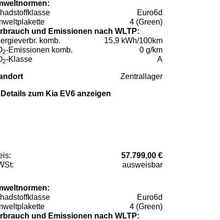
weltnormen:
hadstoffklasse
Euro6d
weltplakette
4 (Green)
rbrauch und Emissionen nach WLTP:
ergieverbr. komb.
15,9 kWh/100km
O
-Emissionen komb.
0 g/km
2
O
-Klasse
A
2
andort
Zentrallager
Details zum Kia EV6 anzeigen
eis:
57.799,00 €
St:
ausweisbar
weltnormen:
hadstoffklasse
Euro6d
weltplakette
4 (Green)
rbrauch und Emissionen nach WLTP: