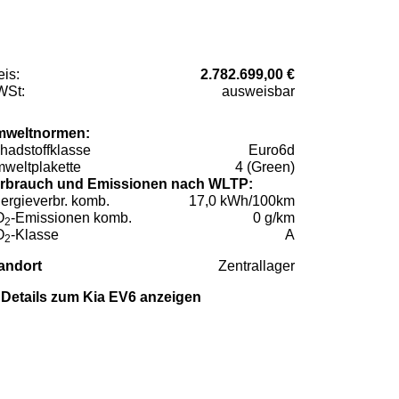
eis:
2.782.699,00 €
St:
ausweisbar
weltnormen:
hadstoffklasse
Euro6d
weltplakette
4 (Green)
rbrauch und Emissionen nach WLTP:
ergieverbr. komb.
17,0 kWh/100km
O
-Emissionen komb.
0 g/km
2
O
-Klasse
A
2
andort
Zentrallager
Details zum Kia EV6 anzeigen