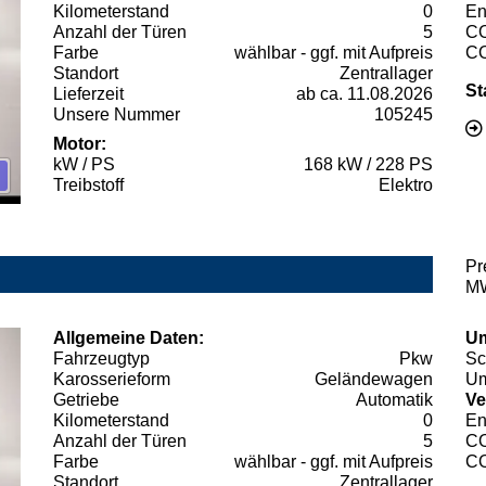
Kilometerstand
0
En
Anzahl der Türen
5
C
Farbe
wählbar - ggf. mit Aufpreis
C
Standort
Zentrallager
St
Lieferzeit
ab ca. 11.08.2026
Unsere Nummer
105245
Motor:
kW / PS
168 kW / 228 PS
Treibstoff
Elektro
Pr
MW
Allgemeine Daten:
Um
Fahrzeugtyp
Pkw
Sc
Karosserieform
Geländewagen
Um
Getriebe
Automatik
Ve
Kilometerstand
0
En
Anzahl der Türen
5
C
Farbe
wählbar - ggf. mit Aufpreis
C
Standort
Zentrallager