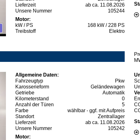
St
Lieferzeit
ab ca. 11.08.2026
Unsere Nummer
105244
Motor:
kW / PS
168 kW / 228 PS
Treibstoff
Elektro
Pr
MW
Allgemeine Daten:
Um
Fahrzeugtyp
Pkw
Sc
Karosserieform
Geländewagen
Um
Getriebe
Automatik
Ve
Kilometerstand
0
En
Anzahl der Türen
5
C
Farbe
wählbar - ggf. mit Aufpreis
C
Standort
Zentrallager
St
Lieferzeit
ab ca. 11.08.2026
Unsere Nummer
105242
Motor: