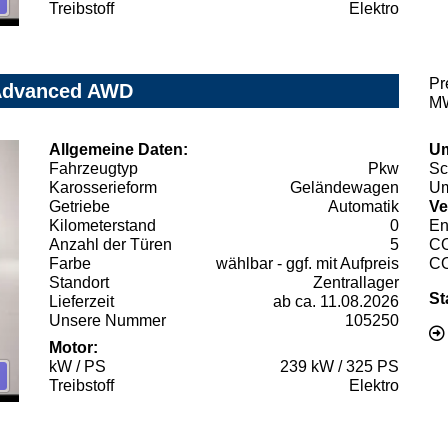
Treibstoff
Elektro
Pr
 Advanced AWD
MW
Allgemeine Daten:
Um
Fahrzeugtyp
Pkw
Sc
Karosserieform
Geländewagen
Um
Getriebe
Automatik
Ve
Kilometerstand
0
En
Anzahl der Türen
5
C
Farbe
wählbar - ggf. mit Aufpreis
C
Standort
Zentrallager
St
Lieferzeit
ab ca. 11.08.2026
Unsere Nummer
105250
Motor:
kW / PS
239 kW / 325 PS
Treibstoff
Elektro