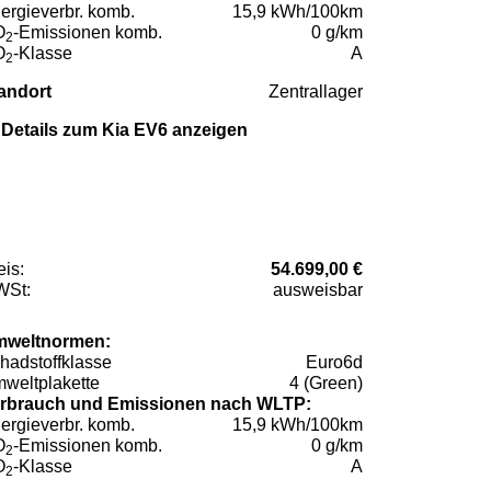
ergieverbr. komb.
15,9 kWh/100km
O
-Emissionen komb.
0 g/km
2
O
-Klasse
A
2
andort
Zentrallager
Details zum Kia EV6 anzeigen
eis:
54.699,00 €
St:
ausweisbar
weltnormen:
hadstoffklasse
Euro6d
weltplakette
4 (Green)
rbrauch und Emissionen nach WLTP:
ergieverbr. komb.
15,9 kWh/100km
O
-Emissionen komb.
0 g/km
2
O
-Klasse
A
2