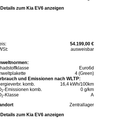
Details zum Kia EV6 anzeigen
eis:
54.199,00 €
St:
ausweisbar
weltnormen:
hadstoffklasse
Euro6d
weltplakette
4 (Green)
rbrauch und Emissionen nach WLTP:
ergieverbr. komb.
16,4 kWh/100km
O
-Emissionen komb.
0 g/km
2
O
-Klasse
A
2
andort
Zentrallager
Details zum Kia EV6 anzeigen