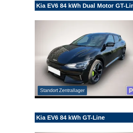
Kia EV6 84 kWh Dual Motor GT-L
Standort Zentrallager
Kia EV6 84 kWh GT-Line