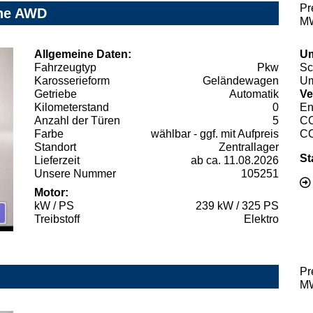
Pr
ine AWD
MW
Allgemeine Daten:
Um
Fahrzeugtyp
Pkw
Sc
Karosserieform
Geländewagen
Um
Getriebe
Automatik
Ve
Kilometerstand
0
En
Anzahl der Türen
5
C
Farbe
wählbar - ggf. mit Aufpreis
C
Standort
Zentrallager
St
Lieferzeit
ab ca. 11.08.2026
Unsere Nummer
105251
Motor:
kW / PS
239 kW / 325 PS
Treibstoff
Elektro
Pr
MW