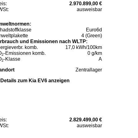
eis:
2.970.899,00 €
St:
ausweisbar
weltnormen:
hadstoffklasse
Euro6d
weltplakette
4 (Green)
rbrauch und Emissionen nach WLTP:
ergieverbr. komb.
17,0 kWh/100km
O
-Emissionen komb.
0 g/km
2
O
-Klasse
A
2
andort
Zentrallager
Details zum Kia EV6 anzeigen
eis:
2.829.499,00 €
St:
ausweisbar