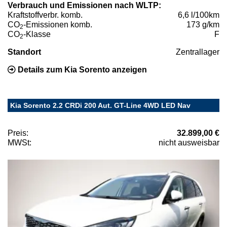
Verbrauch und Emissionen nach WLTP:
Kraftstoffverbr. komb.
6,6 l/100km
CO
-Emissionen komb.
173 g/km
2
CO
-Klasse
F
2
Standort
Zentrallager
Details zum Kia Sorento anzeigen
Kia Sorento 2.2 CRDi 200 Aut. GT-Line 4WD LED Nav
Preis:
32.899,00 €
MWSt:
nicht ausweisbar