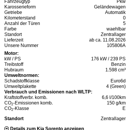
Fahrzeugtyp
Pkw
Karosserieform
Geländewagen
Getriebe
Automatik
Kilometerstand
0
Anzahl der Türen
5
Farbe
waehlbar
Standort
Zentrallager
Lieferzeit
ab ca. 11.08.2026
Unsere Nummer
105806A
Motor:
kW / PS
176 kW / 239 PS
Treibstoff
Benzin
Hubraum
1.598 cm³
Umweltnormen:
Schadstoffklasse
Euro6d
Umweltplakette
4 (Green)
Verbrauch und Emissionen nach WLTP:
Kraftstoffverbr. komb.
6,6 l/100km
CO
-Emissionen komb.
150 g/km
2
CO
-Klasse
E
2
Standort
Zentrallager
Details zum Kia Sorento anzeigen