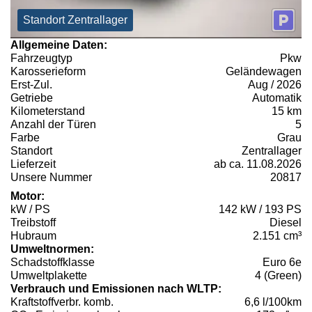
Standort Zentrallager
Allgemeine Daten:
Fahrzeugtyp
Pkw
Karosserieform
Geländewagen
Erst-Zul.
Aug / 2026
Getriebe
Automatik
Kilometerstand
15 km
Anzahl der Türen
5
Farbe
Grau
Standort
Zentrallager
Lieferzeit
ab ca. 11.08.2026
Unsere Nummer
20817
Motor:
kW / PS
142 kW / 193 PS
Treibstoff
Diesel
Hubraum
2.151 cm³
Umweltnormen:
Schadstoffklasse
Euro 6e
Umweltplakette
4 (Green)
Verbrauch und Emissionen nach WLTP:
Kraftstoffverbr. komb.
6,6 l/100km