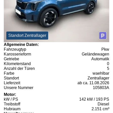
Standort Zentrallager
Allgemeine Daten:
Fahrzeugtyp
Pkw
Karosserieform
Geländewagen
Getriebe
Automatik
Kilometerstand
0
Anzahl der Türen
5
Farbe
waehlbar
Standort
Zentrallager
Lieferzeit
ab ca. 11.08.2026
Unsere Nummer
105803A
Motor:
kW / PS
142 kW / 193 PS
Treibstoff
Diesel
Hubraum
2.151 cm³