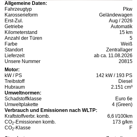
Allgemeine Daten:
Fahrzeugtyp
Pkw
Karosserieform
Geländewagen
Erst-Zul.
Aug / 2026
Getriebe
Automatik
Kilometerstand
15 km
Anzahl der Türen
5
Farbe
Weiß
Standort
Zentrallager
Lieferzeit
ab ca. 11.08.2026
Unsere Nummer
20815
Motor:
kW / PS
142 kW / 193 PS
Treibstoff
Diesel
Hubraum
2.151 cm³
Umweltnormen:
Schadstoffklasse
Euro 6e
Umweltplakette
4 (Green)
Verbrauch und Emissionen nach WLTP:
Kraftstoffverbr. komb.
6,6 l/100km
CO
-Emissionen komb.
173 g/km
2
CO
-Klasse
F
2