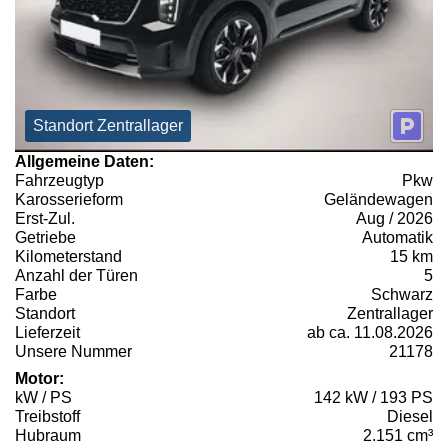
Standort Zentrallager
Allgemeine Daten:
Fahrzeugtyp
Pkw
Karosserieform
Geländewagen
Erst-Zul.
Aug / 2026
Getriebe
Automatik
Kilometerstand
15 km
Anzahl der Türen
5
Farbe
Schwarz
Standort
Zentrallager
Lieferzeit
ab ca. 11.08.2026
Unsere Nummer
21178
Motor:
kW / PS
142 kW / 193 PS
Treibstoff
Diesel
Hubraum
2.151 cm³