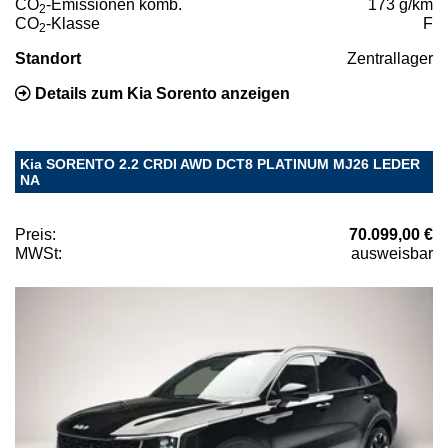
CO
-Emissionen komb.
173 g/km
2
CO
-Klasse
F
2
Standort
Zentrallager
Details zum Kia Sorento anzeigen
Kia SORENTO 2.2 CRDI AWD DCT8 PLATINUM MJ26 LEDER
NA
Preis:
70.099,00 €
MWSt:
ausweisbar