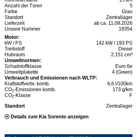
Anzahl der Türen
5
Farbe
Grau
Standort
Zentrallager
Lieferzeit
ab ca. 11.08.2026
Unsere Nummer
19354
Motor:
kW / PS
142 kW / 193 PS
Treibstoff
Diesel
Hubraum
2.151 cm³
Umweltnormen:
Schadstoffklasse
Euro 6e
Umweltplakette
4 (Green)
Verbrauch und Emissionen nach WLTP:
Kraftstoffverbr. komb.
6,6 l/100km
CO
-Emissionen komb.
173 g/km
2
CO
-Klasse
F
2
Standort
Zentrallager
Details zum Kia Sorento anzeigen