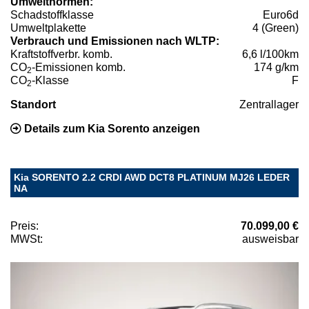
Umweltnormen:
Schadstoffklasse
Euro6d
Umweltplakette
4 (Green)
Verbrauch und Emissionen nach WLTP:
Kraftstoffverbr. komb.
6,6 l/100km
CO
-Emissionen komb.
174 g/km
2
CO
-Klasse
F
2
Standort
Zentrallager
Details zum Kia Sorento anzeigen
Kia SORENTO 2.2 CRDI AWD DCT8 PLATINUM MJ26 LEDER
NA
Preis:
70.099,00 €
MWSt:
ausweisbar