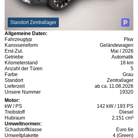
Standort Zentrallager
Allgemeine Daten:
Fahrzeugtyp
Pkw
Karosserieform
Geländewagen
Erst-Zul.
Mai / 2026
Getriebe
Automatik
Kilometerstand
18 km
Anzahl der Türen
5
Farbe
Grau
Standort
Zentrallager
Lieferzeit
ab ca. 11.08.2026
Unsere Nummer
19320
Motor:
kW / PS
142 kW / 193 PS
Treibstoff
Diesel
Hubraum
2.151 cm³
Umweltnormen:
Schadstoffklasse
Euro 6e
Umweltplakette
4 (Green)