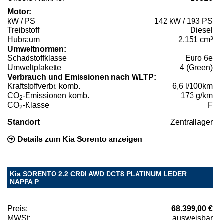
Motor:
kW / PS
142 kW / 193 PS
Treibstoff
Diesel
Hubraum
2.151 cm³
Umweltnormen:
Schadstoffklasse
Euro 6e
Umweltplakette
4 (Green)
Verbrauch und Emissionen nach WLTP:
Kraftstoffverbr. komb.
6,6 l/100km
CO
-Emissionen komb.
173 g/km
2
CO
-Klasse
F
2
Standort
Zentrallager
Details zum Kia Sorento anzeigen
Kia SORENTO 2.2 CRDI AWD DCT8 PLATINUM LEDER
NAPPA P
Preis:
68.399,00 €
MWSt:
ausweisbar