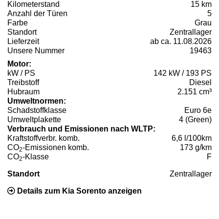
Kilometerstand
15 km
Anzahl der Türen
5
Farbe
Grau
Standort
Zentrallager
Lieferzeit
ab ca. 11.08.2026
Unsere Nummer
19463
Motor:
kW / PS
142 kW / 193 PS
Treibstoff
Diesel
Hubraum
2.151 cm³
Umweltnormen:
Schadstoffklasse
Euro 6e
Umweltplakette
4 (Green)
Verbrauch und Emissionen nach WLTP:
Kraftstoffverbr. komb.
6,6 l/100km
CO
-Emissionen komb.
173 g/km
2
CO
-Klasse
F
2
Standort
Zentrallager
Details zum Kia Sorento anzeigen