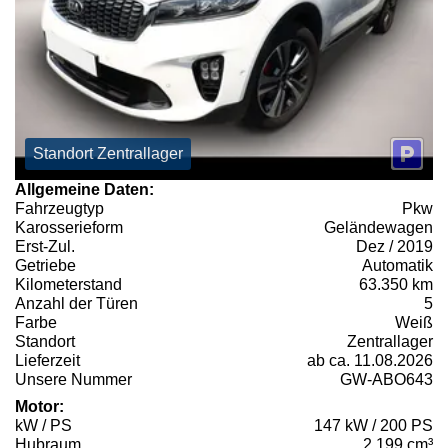
Standort Zentrallager
Allgemeine Daten:
Fahrzeugtyp
Pkw
Karosserieform
Geländewagen
Erst-Zul.
Dez / 2019
Getriebe
Automatik
Kilometerstand
63.350 km
Anzahl der Türen
5
Farbe
Weiß
Standort
Zentrallager
Lieferzeit
ab ca. 11.08.2026
Unsere Nummer
GW-ABO643
Motor:
kW / PS
147 kW / 200 PS
Hubraum
2.199 cm³