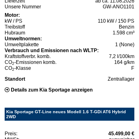
Lieferzeit
ab ca. 11.08.2026
Unsere Nummer
GW-ANO1101
Motor:
kW / PS
110 kW / 150 PS
Treibstoff
Benzin
Hubraum
1.598 cm³
Umweltnormen:
Umweltplakette
1 (None)
Verbrauch und Emissionen nach WLTP:
Kraftstoffverbr. komb.
7,2 l/100km
CO
-Emissionen komb.
164 g/km
2
CO
-Klasse
F
2
Standort
Zentrallager
Details zum Kia Sportage anzeigen
Kia Sportage GT-Line neues Modell 1.6 T-GDi AT6 Hybrid
2WD
Preis:
45.499,00 €