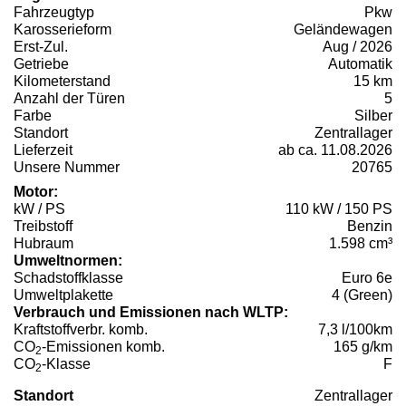
Fahrzeugtyp
Pkw
Karosserieform
Geländewagen
Erst-Zul.
Aug / 2026
Getriebe
Automatik
Kilometerstand
15 km
Anzahl der Türen
5
Farbe
Silber
Standort
Zentrallager
Lieferzeit
ab ca. 11.08.2026
Unsere Nummer
20765
Motor:
kW / PS
110 kW / 150 PS
Treibstoff
Benzin
Hubraum
1.598 cm³
Umweltnormen:
Schadstoffklasse
Euro 6e
Umweltplakette
4 (Green)
Verbrauch und Emissionen nach WLTP:
Kraftstoffverbr. komb.
7,3 l/100km
CO
-Emissionen komb.
165 g/km
2
CO
-Klasse
F
2
Standort
Zentrallager