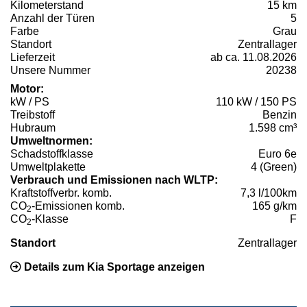
Kilometerstand
15 km
Anzahl der Türen
5
Farbe
Grau
Standort
Zentrallager
Lieferzeit
ab ca. 11.08.2026
Unsere Nummer
20238
Motor:
kW / PS
110 kW / 150 PS
Treibstoff
Benzin
Hubraum
1.598 cm³
Umweltnormen:
Schadstoffklasse
Euro 6e
Umweltplakette
4 (Green)
Verbrauch und Emissionen nach WLTP:
Kraftstoffverbr. komb.
7,3 l/100km
CO
-Emissionen komb.
165 g/km
2
CO
-Klasse
F
2
Standort
Zentrallager
Details zum Kia Sportage anzeigen