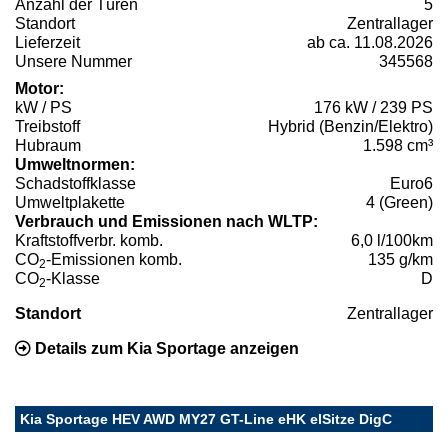
Anzahl der Türen
5
Standort
Zentrallager
Lieferzeit
ab ca. 11.08.2026
Unsere Nummer
345568
Motor:
kW / PS
176 kW / 239 PS
Treibstoff
Hybrid (Benzin/Elektro)
Hubraum
1.598 cm³
Umweltnormen:
Schadstoffklasse
Euro6
Umweltplakette
4 (Green)
Verbrauch und Emissionen nach WLTP:
Kraftstoffverbr. komb.
6,0 l/100km
CO
-Emissionen komb.
135 g/km
2
CO
-Klasse
D
2
Standort
Zentrallager
Details zum Kia Sportage anzeigen
Kia Sportage HEV AWD MY27 GT-Line eHK elSitze DigC