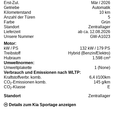
Erst-Zul.
Mär / 2026
Getriebe
Automatik
Kilometerstand
10 km
Anzahl der Türen
5
Farbe
Grün
Standort
Zentrallager
Lieferzeit
ab ca. 12.08.2026
Unsere Nummer
GW-A1023
Motor:
kW / PS
132 kW / 179 PS
Treibstoff
Hybrid (Benzin/Elektro)
Hubraum
1.598 cm³
Umweltnormen:
Umweltplakette
1 (None)
Verbrauch und Emissionen nach WLTP:
Kraftstoffverbr. komb.
6,4 l/100km
CO
-Emissionen komb.
145 g/km
2
CO
-Klasse
E
2
Standort
Zentrallager
Details zum Kia Sportage anzeigen