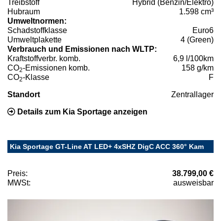
Treibstoff
Hybrid (Benzin/Elektro)
Hubraum
1.598 cm³
Umweltnormen:
Schadstoffklasse
Euro6
Umweltplakette
4 (Green)
Verbrauch und Emissionen nach WLTP:
Kraftstoffverbr. komb.
6,9 l/100km
CO
-Emissionen komb.
158 g/km
2
CO
-Klasse
F
2
Standort
Zentrallager
Details zum Kia Sportage anzeigen
Kia Sportage GT-Line AT LED+ 4xSHZ DigC ACC 360° Kam
Preis:
38.799,00 €
MWSt:
ausweisbar