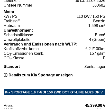
Lieferzeit
ab ca. 11.08.2026
Unsere Nummer
360682
Motor:
kW / PS
110 kW / 150 PS
Treibstoff
Benzin
Hubraum
1.598 cm³
Umweltnormen:
Schadstoffklasse
Euro6
Umweltplakette
4 (Green)
Verbrauch und Emissionen nach WLTP:
Kraftstoffverbr. komb.
6,2 l/100km
CO
-Emissionen komb.
157 g/km
2
CO
-Klasse
F
2
Standort
Zentrallager
Details zum Kia Sportage anzeigen
Kia SPORTAGE 1.6 T-GDI 150 2WD DCT GT-LINE MJ26 DRIV
Preis:
45.399,00 €