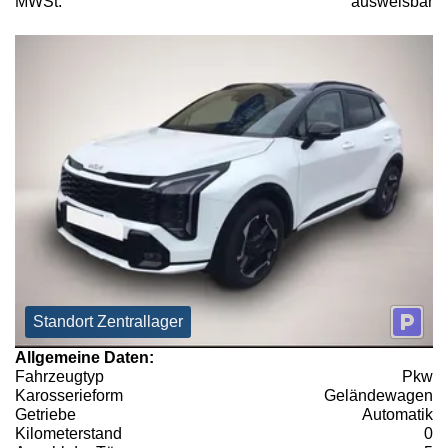
MWSt:
ausweisbar
Standort Zentrallager
Allgemeine Daten:
Fahrzeugtyp
Pkw
Karosserieform
Geländewagen
Getriebe
Automatik
Kilometerstand
0