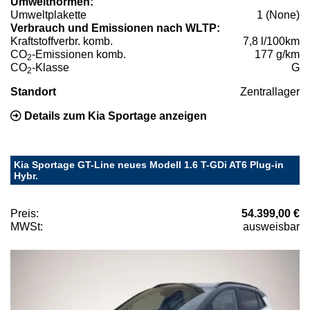
Umweltnormen:
Umweltplakette
1 (None)
Verbrauch und Emissionen nach WLTP:
Kraftstoffverbr. komb.
7,8 l/100km
CO
-Emissionen komb.
177 g/km
2
CO
-Klasse
G
2
Standort
Zentrallager
Details zum Kia Sportage anzeigen
Kia Sportage GT-Line neues Modell 1.6 T-GDi AT6 Plug-in
Hybr.
Preis:
54.399,00 €
MWSt:
ausweisbar