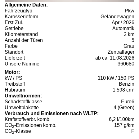
Allgemeine Daten:
Fahrzeugtyp
Pkw
Karosserieform
Geländewagen
Erst-Zul.
Apr / 2026
Getriebe
Automatik
Kilometerstand
2 km
Anzahl der Türen
5
Farbe
Grau
Standort
Zentrallager
Lieferzeit
ab ca. 11.08.2026
Unsere Nummer
360680
Motor:
kW / PS
110 kW / 150 PS
Treibstoff
Benzin
Hubraum
1.598 cm³
Umweltnormen:
Schadstoffklasse
Euro6
Umweltplakette
4 (Green)
Verbrauch und Emissionen nach WLTP:
Kraftstoffverbr. komb.
6,2 l/100km
CO
-Emissionen komb.
157 g/km
2
CO
-Klasse
F
2