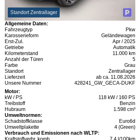
Standort Zentrallager
Allgemeine Daten:
Fahrzeugtyp
Pkw
Karosserieform
Geländewagen
Erst-Zul.
Apr / 2025
Getriebe
Automatik
Kilometerstand
11.000 km
Anzahl der Türen
5
Farbe
Grau
Standort
Zentrallager
Lieferzeit
ab ca. 11.08.2026
Unsere Nummer
428241_GW_GECA-DUKF
Motor:
kW / PS
118 kW / 160 PS
Treibstoff
Benzin
Hubraum
1.598 cm³
Umweltnormen:
Schadstoffklasse
Euro6d
Umweltplakette
4 (Green)
Verbrauch und Emissionen nach WLTP:
Kraftstoffverbr. komb.
7,4 l/100km