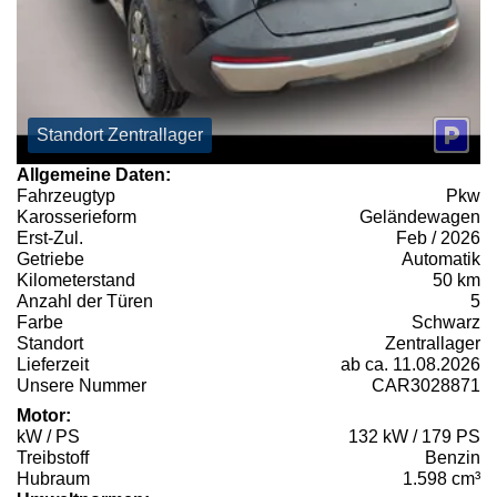
Standort Zentrallager
Allgemeine Daten:
Fahrzeugtyp
Pkw
Karosserieform
Geländewagen
Erst-Zul.
Feb / 2026
Getriebe
Automatik
Kilometerstand
50 km
Anzahl der Türen
5
Farbe
Schwarz
Standort
Zentrallager
Lieferzeit
ab ca. 11.08.2026
Unsere Nummer
CAR3028871
Motor:
kW / PS
132 kW / 179 PS
Treibstoff
Benzin
Hubraum
1.598 cm³