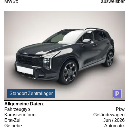
MWSt:
ausweisbar
Standort Zentrallager
Allgemeine Daten:
Fahrzeugtyp
Pkw
Karosserieform
Geländewagen
Erst-Zul.
Jun / 2026
Getriebe
Automatik