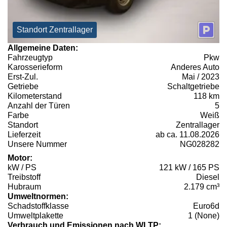
Standort Zentrallager
Allgemeine Daten:
Fahrzeugtyp
Pkw
Karosserieform
Anderes Auto
Erst-Zul.
Mai / 2023
Getriebe
Schaltgetriebe
Kilometerstand
118 km
Anzahl der Türen
5
Farbe
Weiß
Standort
Zentrallager
Lieferzeit
ab ca. 11.08.2026
Unsere Nummer
NG028282
Motor:
kW / PS
121 kW / 165 PS
Treibstoff
Diesel
Hubraum
2.179 cm³
Umweltnormen:
Schadstoffklasse
Euro6d
Umweltplakette
1 (None)
Verbrauch und Emissionen nach WLTP: