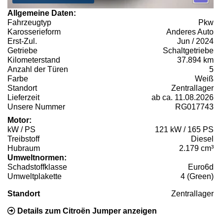
Allgemeine Daten:
Fahrzeugtyp
Pkw
Karosserieform
Anderes Auto
Erst-Zul.
Jun / 2024
Getriebe
Schaltgetriebe
Kilometerstand
37.894 km
Anzahl der Türen
5
Farbe
Weiß
Standort
Zentrallager
Lieferzeit
ab ca. 11.08.2026
Unsere Nummer
RG017743
Motor:
kW / PS
121 kW / 165 PS
Treibstoff
Diesel
Hubraum
2.179 cm³
Umweltnormen:
Schadstoffklasse
Euro6d
Umweltplakette
4 (Green)
Standort
Zentrallager
Details zum Citroën Jumper anzeigen