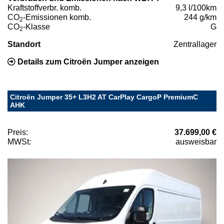
Kraftstoffverbr. komb.
9,3 l/100km
CO
-Emissionen komb.
244 g/km
2
CO
-Klasse
G
2
Standort
Zentrallager
Details zum Citroën Jumper anzeigen
Citroën Jumper 35+ L3H2 AT CarPlay CargoP PremiumC
AHK
Preis:
37.699,00 €
MWSt:
ausweisbar