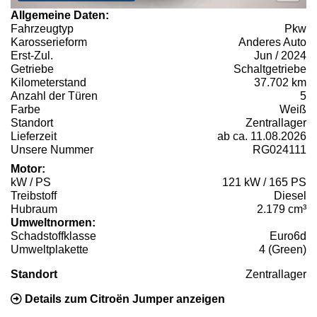
Allgemeine Daten:
Fahrzeugtyp
Pkw
Karosserieform
Anderes Auto
Erst-Zul.
Jun / 2024
Getriebe
Schaltgetriebe
Kilometerstand
37.702 km
Anzahl der Türen
5
Farbe
Weiß
Standort
Zentrallager
Lieferzeit
ab ca. 11.08.2026
Unsere Nummer
RG024111
Motor:
kW / PS
121 kW / 165 PS
Treibstoff
Diesel
Hubraum
2.179 cm³
Umweltnormen:
Schadstoffklasse
Euro6d
Umweltplakette
4 (Green)
Standort
Zentrallager
Details zum Citroën Jumper anzeigen