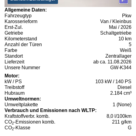
Allgemeine Daten:
Fahrzeugtyp
Pkw
Karosserieform
Van / Kleinbus
Erst-Zul.
Mai / 2026
Getriebe
Schaltgetriebe
Kilometerstand
10 km
Anzahl der Türen
5
Farbe
Weiß
Standort
Zentrallager
Lieferzeit
ab ca. 11.08.2026
Unsere Nummer
GW-K344
Motor:
kW / PS
103 kW / 140 PS
Treibstoff
Diesel
Hubraum
2.184 cm³
Umweltnormen:
Umweltplakette
1 (None)
Verbrauch und Emissionen nach WLTP:
Kraftstoffverbr. komb.
8,0 l/100km
CO
-Emissionen komb.
211 g/km
2
CO
-Klasse
G
2