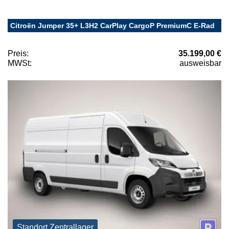
Citroën Jumper 35+ L3H2 CarPlay CargoP PremiumC E-Rad
Preis:
35.199,00 €
MWSt:
ausweisbar
Standort Zentrallager