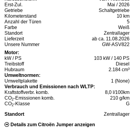
Erst-Zul.
Mai / 2026
Getriebe
Schaltgetriebe
Kilometerstand
10 km
Anzahl der Türen
5
Farbe
Weiß
Standort
Zentrallager
Lieferzeit
ab ca. 11.08.2026
Unsere Nummer
GW-ASV822
Motor:
kW / PS
103 kW / 140 PS
Treibstoff
Diesel
Hubraum
2.184 cm³
Umweltnormen:
Umweltplakette
1 (None)
Verbrauch und Emissionen nach WLTP:
Kraftstoffverbr. komb.
8,0 l/100km
CO
-Emissionen komb.
210 g/km
2
CO
-Klasse
G
2
Standort
Zentrallager
Details zum Citroën Jumper anzeigen