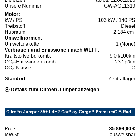
Unsere Nummer
GW-AGL1319
Motor:
kW / PS
103 kW / 140 PS
Treibstoff
Diesel
Hubraum
2.184 cm³
Umweltnormen:
Umweltplakette
1 (None)
Verbrauch und Emissionen nach WLTP:
Kraftstoffverbr. komb.
9,0 l/100km
CO
-Emissionen komb.
237 g/km
2
CO
-Klasse
G
2
Standort
Zentrallager
Details zum Citroën Jumper anzeigen
Citroën Jumper 35+ L4H2 CarPlay CargoP PremiumC E-Rad
Preis:
35.899,00 €
MWSt:
ausweisbar