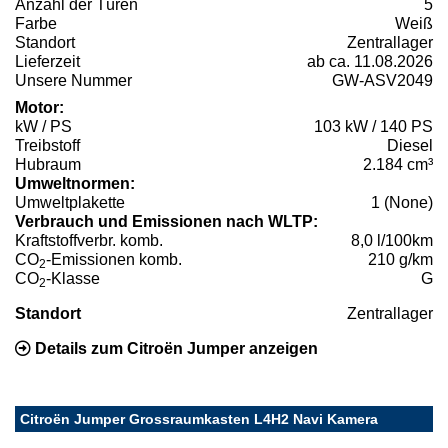
Anzahl der Türen
5
Farbe
Weiß
Standort
Zentrallager
Lieferzeit
ab ca. 11.08.2026
Unsere Nummer
GW-ASV2049
Motor:
kW / PS
103 kW / 140 PS
Treibstoff
Diesel
Hubraum
2.184 cm³
Umweltnormen:
Umweltplakette
1 (None)
Verbrauch und Emissionen nach WLTP:
Kraftstoffverbr. komb.
8,0 l/100km
CO
-Emissionen komb.
210 g/km
2
CO
-Klasse
G
2
Standort
Zentrallager
Details zum Citroën Jumper anzeigen
Citroën Jumper Grossraumkasten L4H2 Navi Kamera