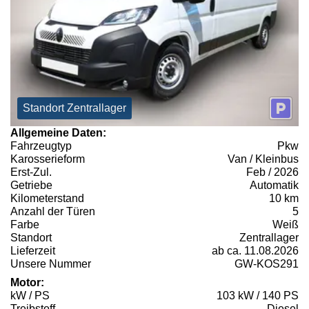
Standort Zentrallager
Allgemeine Daten:
Fahrzeugtyp
Pkw
Karosserieform
Van / Kleinbus
Erst-Zul.
Feb / 2026
Getriebe
Automatik
Kilometerstand
10 km
Anzahl der Türen
5
Farbe
Weiß
Standort
Zentrallager
Lieferzeit
ab ca. 11.08.2026
Unsere Nummer
GW-KOS291
Motor:
kW / PS
103 kW / 140 PS
Treibstoff
Diesel