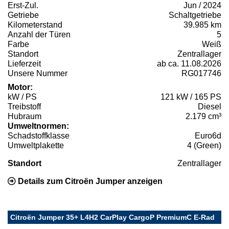
Erst-Zul.
Jun / 2024
Getriebe
Schaltgetriebe
Kilometerstand
39.985 km
Anzahl der Türen
5
Farbe
Weiß
Standort
Zentrallager
Lieferzeit
ab ca. 11.08.2026
Unsere Nummer
RG017746
Motor:
kW / PS
121 kW / 165 PS
Treibstoff
Diesel
Hubraum
2.179 cm³
Umweltnormen:
Schadstoffklasse
Euro6d
Umweltplakette
4 (Green)
Standort
Zentrallager
Details zum Citroën Jumper anzeigen
Citroën Jumper 35+ L4H2 CarPlay CargoP PremiumC E-Rad