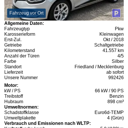
Fahrzeug vor Ort
Allgemeine Daten:
Fahrzeugtyp
Pkw
Karosserieform
Kleinwagen
Erst-Zul.
Okt / 2018
Getriebe
Schaltgetriebe
Kilometerstand
41.557 km
Anzahl der Türen
4/5
Farbe
Silber
Standort
Friedland / Mecklenburg
Lieferzeit
ab sofort
Unsere Nummer
992426
Motor:
kW / PS
66 kW / 90 PS
Treibstoff
Benzin
Hubraum
898 cm³
Umweltnormen:
Schadstoffklasse
Euro6d-TEMP
Umweltplakette
4 (Grün)
Verbrauch und Emissionen nach WLTP: