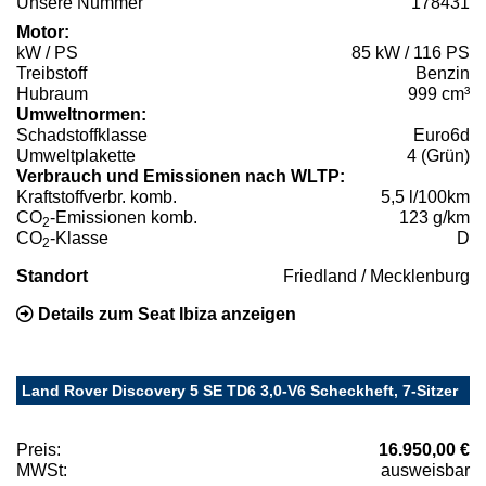
Unsere Nummer
178431
Motor:
kW / PS
85 kW / 116 PS
Treibstoff
Benzin
Hubraum
999 cm³
Umweltnormen:
Schadstoffklasse
Euro6d
Umweltplakette
4 (Grün)
Verbrauch und Emissionen nach WLTP:
Kraftstoffverbr. komb.
5,5 l/100km
CO
-Emissionen komb.
123 g/km
2
CO
-Klasse
D
2
Standort
Friedland / Mecklenburg
Details zum Seat Ibiza anzeigen
Land Rover Discovery 5 SE TD6 3,0-V6 Scheckheft, 7-Sitzer
Preis:
16.950,00 €
MWSt:
ausweisbar