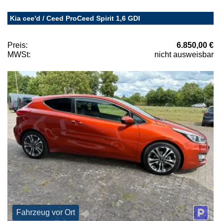
Kia cee'd / Ceed ProCeed Spirit 1,6 GDI
Preis:
6.850,00 €
MWSt:
nicht ausweisbar
Fahrzeug vor Ort