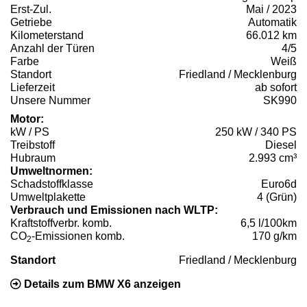
Erst-Zul.
Mai / 2023
Getriebe
Automatik
Kilometerstand
66.012 km
Anzahl der Türen
4/5
Farbe
Weiß
Standort
Friedland / Mecklenburg
Lieferzeit
ab sofort
Unsere Nummer
SK990
Motor:
kW / PS
250 kW / 340 PS
Treibstoff
Diesel
Hubraum
2.993 cm³
Umweltnormen:
Schadstoffklasse
Euro6d
Umweltplakette
4 (Grün)
Verbrauch und Emissionen nach WLTP:
Kraftstoffverbr. komb.
6,5 l/100km
CO
-Emissionen komb.
170 g/km
2
Standort
Friedland / Mecklenburg
Details zum BMW X6 anzeigen