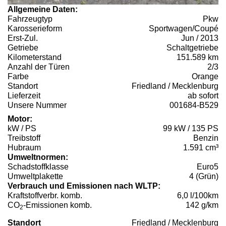
Allgemeine Daten:
Fahrzeugtyp
Pkw
Karosserieform
Sportwagen/Coupé
Erst-Zul.
Jun / 2013
Getriebe
Schaltgetriebe
Kilometerstand
151.589 km
Anzahl der Türen
2/3
Farbe
Orange
Standort
Friedland / Mecklenburg
Lieferzeit
ab sofort
Unsere Nummer
001684-B529
Motor:
kW / PS
99 kW / 135 PS
Treibstoff
Benzin
Hubraum
1.591 cm³
Umweltnormen:
Schadstoffklasse
Euro5
Umweltplakette
4 (Grün)
Verbrauch und Emissionen nach WLTP:
Kraftstoffverbr. komb.
6,0 l/100km
CO
-Emissionen komb.
142 g/km
2
Standort
Friedland / Mecklenburg