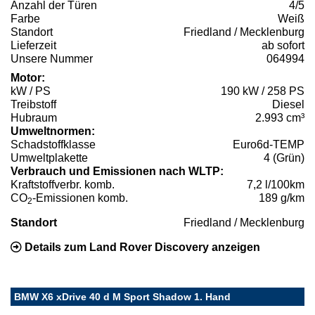
Anzahl der Türen
4/5
Farbe
Weiß
Standort
Friedland / Mecklenburg
Lieferzeit
ab sofort
Unsere Nummer
064994
Motor:
kW / PS
190 kW / 258 PS
Treibstoff
Diesel
Hubraum
2.993 cm³
Umweltnormen:
Schadstoffklasse
Euro6d-TEMP
Umweltplakette
4 (Grün)
Verbrauch und Emissionen nach WLTP:
Kraftstoffverbr. komb.
7,2 l/100km
CO
-Emissionen komb.
189 g/km
2
Standort
Friedland / Mecklenburg
Details zum Land Rover Discovery anzeigen
BMW X6 xDrive 40 d M Sport Shadow 1. Hand